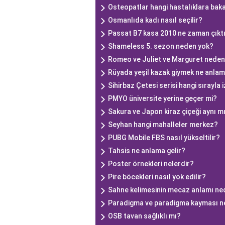
Osteopatlar hangi hastalıklara bak
Osmanlıda kadı nasıl seçilir?
Passat B7 kasa 2010 ne zaman çıkt
Shameless 5. sezon neden yok?
Romeo ve Juliet ve Marguret neden
Rüyada yeşil kazak giymek ne anlam
Sihirbaz Çetesi serisi hangi sırayla 
PMYO üniversite yerine geçer mi?
Sakura ve Japon kiraz çiçeği aynı m
Seyhan hangi mahalleler merkez?
PUBG Mobile FBS nasıl yükseltilir?
Tahsis ne anlama gelir?
Poster örnekleri nelerdir?
Pire böcekleri nasıl yok edilir?
Sahne kelimesinin mecaz anlamı ne
Paradigma ve paradigma kayması n
OSB tavan sağlıklı mı?