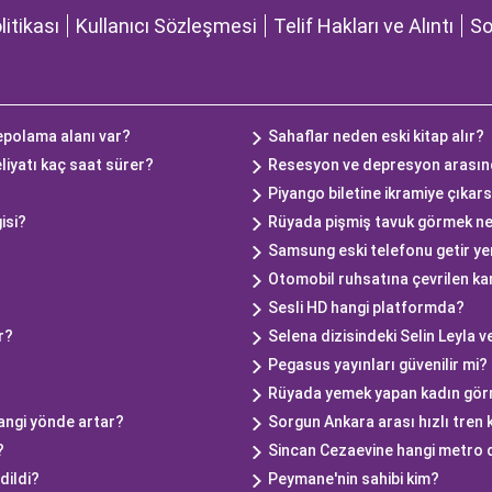
olitikası
Kullanıcı Sözleşmesi
Telif Hakları ve Alıntı
So
polama alanı var?
Sahaflar neden eski kitap alır?
liyatı kaç saat sürer?
Resesyon ve depresyon arasınd
Piyango biletine ikramiye çıka
isi?
Rüyada pişmiş tavuk görmek n
Samsung eski telefonu getir yeni
Otomobil ruhsatına çevrilen 
Sesli HD hangi platformda?
ir?
Selena dizisindeki Selin Leyla v
Pegasus yayınları güvenilir mi?
Rüyada yemek yapan kadın gö
angi yönde artar?
Sorgun Ankara arası hızlı tren 
?
Sincan Cezaevine hangi metro d
dildi?
Peymane'nin sahibi kim?