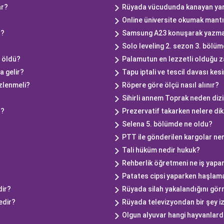
ar?
Rüyada vücudunda kanayan ya
Online üniversite okumak mantı
ı?
Samsung A23 konuşarak yazma n
Solo leveling 2. sezon 3. bölü
 öldü?
Palamutun en lezzetli olduğu z
a gelir?
Tapu iptali ve tescil davası ke
izlenmeli?
Röpere göre ölçü nasıl alınır?
Sihirli annem Toprak neden dizi
ı?
Prezervatif takarken nelere dik
Selena 5. bölümde ne oldu?
PTT ile gönderilen kargolar ne
Tali hüküm nedir hukuk?
Rehberlik öğretmeni ne iş yapa
Patates cipsi yaparken haşlam
dir?
Rüyada silah yakalandığını gör
edir?
Rüyada televizyondan bir şey 
Olgun alyuvar hangi hayvanlard