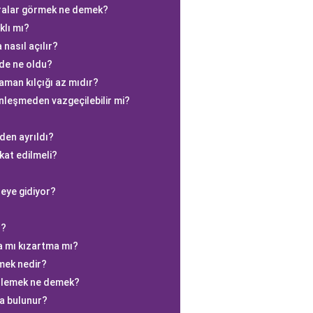
ralar görmek ne demek?
klı mı?
asıl açılır?
mde ne oldu?
aman kılçığı az mıdır?
sinleşmeden vazgeçilebilir mi?
den ayrıldı?
kat edilmeli?
reye gidiyor?
r?
a mı kızartma mı?
mek nedir?
izlemek ne demek?
a bulunur?