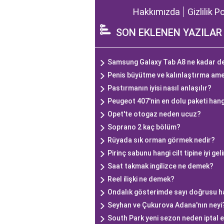
Hakkımızda
Gizlilik P
SON EKLENEN YAZILAR
Samsung Galaxy Tab A8 ne kadar de
Penis büyütme ve kalınlaştırma ame
Pastırmanın iyisi nasıl anlaşılır?
Peugeot 407'nin en dolu paketi hang
Opet'te otogaz neden ucuz?
Soprano 2 kaç bölüm?
Rüyada sık orman görmek nedir?
Pirinç sabunu hangi cilt tipine iyi gel
Saat takmak ingilizce ne demek?
Reel ilişki ne demek?
Ondalık gösterimde sayı doğrusu h
Seyhan ve Çukurova Adana'nın neyi
South Park yeni sezon neden iptal e