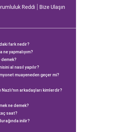
rumluluk Reddi
Bize Ulaşın
aki fark nedir?
rsa ne yapmalıyım?
e demek?
sini al nasıl yapılır?
kamyonet muayeneden geçer mi?
e Nazlı'nın arkadaşları kimlerdir?
rmek ne demek?
kaç saat?
urağında inilir?