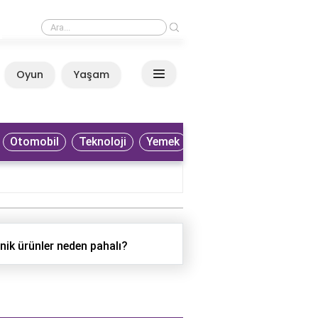
›
Patlıcan neden gaz yapar?
Oyun
Yaşam
Anasayfa
Otomobil
Teknoloji
Yemek
nik ürünler neden pahalı?