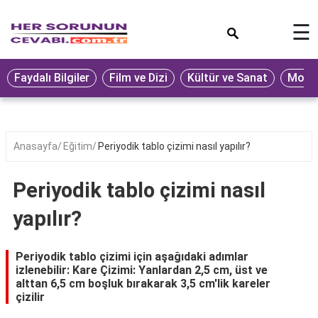
×
☰
Eğitim
Faydalı Bilgiler
Film ve Dizi
Kültür ve Sanat
Moda 
Ekonomi
Sağlık
Seyahat
Anasayfa
Eğitim
Periyodik tablo çizimi nasıl yapılır?
Spor
Periyodik tablo çizimi nasıl
Oyun
yapılır?
Yaşam
Hukuk
Periyodik tablo çizimi için aşağıdaki adımlar
izlenebilir: Kare Çizimi: Yanlardan 2,5 cm, üst ve
Blog
alttan 6,5 cm boşluk bırakarak 3,5 cm'lik kareler
çizilir