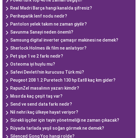
Powerturk top 40 ne zaman değişti?
Real Madri Barça hangi kanalda şifresiz?
Perihepatik lenf nodu nedir?
Pantolon yelek takım ne zaman giyilir?
Savunma Sanayi neden önemli?
Samsung digital inverter çamaşır makinesi ne demek?
Sherlock Holmes ilk film ne anlatıyor?
Pet şişe 1 ve 2 farkı nedir?
Osteoma iyi huylu mu?
Safevi Devleti'nin kurucusu Türk mü?
Peugeot 208 1.2 Puretech 130 hp Eat8 kaç km gider?
RapunZel masalının yazarı kimdir?
Mısırda kaç çeşit taş var?
Send ve send data farkı nedir?
Nil nehri kaç ülkeye hayat veriyor?
Sürekli işçiler için tayin yönetmeliği ne zaman çıkacak?
Rüyada tarlada yeşil soğan görmek ne demek?
Silenced Gong Yoo hangi rolde?