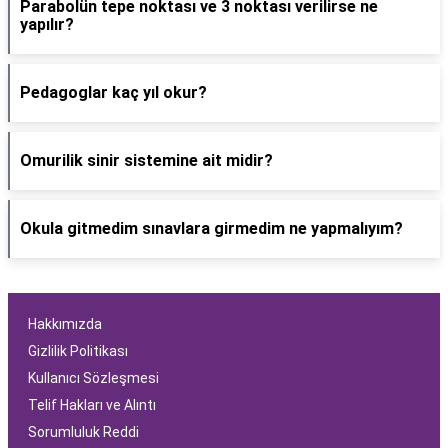
Parabolün tepe noktası ve 3 noktası verilirse ne
yapılır?
Pedagoglar kaç yıl okur?
Omurilik sinir sistemine ait midir?
Okula gitmedim sınavlara girmedim ne yapmalıyım?
Hakkımızda
Gizlilik Politikası
Kullanıcı Sözleşmesi
Telif Hakları ve Alıntı
Sorumluluk Reddi