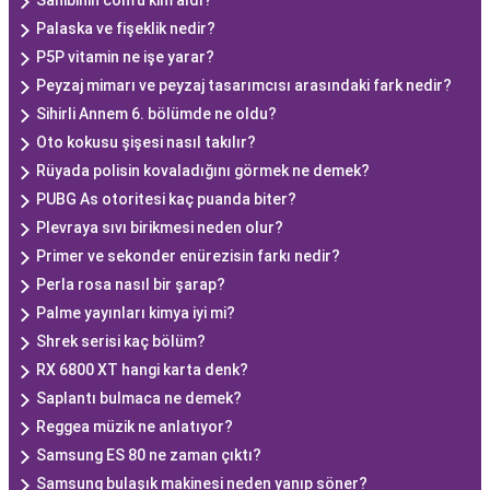
Sahibinin com'u kim aldı?
Palaska ve fişeklik nedir?
P5P vitamin ne işe yarar?
Peyzaj mimarı ve peyzaj tasarımcısı arasındaki fark nedir?
Sihirli Annem 6. bölümde ne oldu?
Oto kokusu şişesi nasıl takılır?
Rüyada polisin kovaladığını görmek ne demek?
PUBG As otoritesi kaç puanda biter?
Plevraya sıvı birikmesi neden olur?
Primer ve sekonder enürezisin farkı nedir?
Perla rosa nasıl bir şarap?
Palme yayınları kimya iyi mi?
Shrek serisi kaç bölüm?
RX 6800 XT hangi karta denk?
Saplantı bulmaca ne demek?
Reggea müzik ne anlatıyor?
Samsung ES 80 ne zaman çıktı?
Samsung bulaşık makinesi neden yanıp söner?