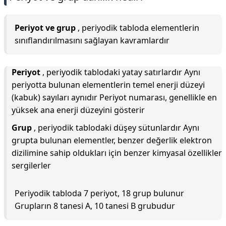
Periyot ve grup
, periyodik tabloda elementlerin
sınıflandırılmasını sağlayan kavramlardır
Periyot
, periyodik tablodaki yatay satırlardır Aynı
periyotta bulunan elementlerin temel enerji düzeyi
(kabuk) sayıları aynıdır Periyot numarası, genellikle en
yüksek ana enerji düzeyini gösterir
Grup
, periyodik tablodaki düşey sütunlardır Aynı
grupta bulunan elementler, benzer değerlik elektron
dizilimine sahip oldukları için benzer kimyasal özellikler
sergilerler
Periyodik tabloda 7 periyot, 18 grup bulunur
Grupların 8 tanesi A, 10 tanesi B grubudur