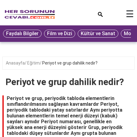
×
☰
Eğitim
Faydalı Bilgiler
Film ve Dizi
Kültür ve Sanat
Moda 
Ekonomi
Sağlık
Seyahat
Anasayfa
Eğitim
Periyot ve grup dahilik nedir?
Spor
Periyot ve grup dahilik nedir?
Oyun
Yaşam
Periyot ve grup, periyodik tabloda elementlerin
sınıflandırılmasını sağlayan kavramlardır Periyot,
Hukuk
periyodik tablodaki yatay satırlardır Aynı periyotta
bulunan elementlerin temel enerji düzeyi (kabuk)
Blog
sayıları aynıdır Periyot numarası, genellikle en
yüksek ana enerji düzeyini gösterir Grup, periyodik
tablodaki düşey sütunlardır Aynı grupta bulunan