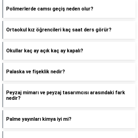
Polimerlerde camsı geçiş neden olur?
Ortaokul kız öğrencileri kaç saat ders görür?
Okullar kaç ay açık kaç ay kapalı?
Palaska ve fişeklik nedir?
Peyzaj mimarı ve peyzaj tasarımcısı arasındaki fark
nedir?
Palme yayınları kimya iyi mi?