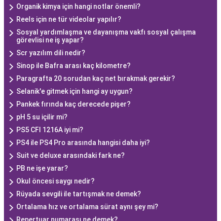
Organik kimya için hangi notlar önemli?
Reels için ne tür videolar yapılır?
Sosyal yardımlaşma ve dayanışma vakfı sosyal çalışma
görevlisi ne iş yapar?
Scr yazılım dili nedir?
Sinop ile Bafra arası kaç kilometre?
Paragrafta 20 sorudan kaç net bırakmak gerekir?
Selanik'e gitmek için hangi ay uygun?
Pankek fırında kaç derecede pişer?
pH 5 su içilir mi?
PS5 CFI 1216A iyi mi?
PS4 ile PS4 Pro arasında hangisi daha iyi?
Suit ve deluxe arasındaki fark ne?
PB ne işe yarar?
Okul öncesi saygı nedir?
Rüyada sevgili ile tartışmak ne demek?
Ortalama hız ve ortalama sürat aynı şey mi?
Repertuar numarası ne demek?