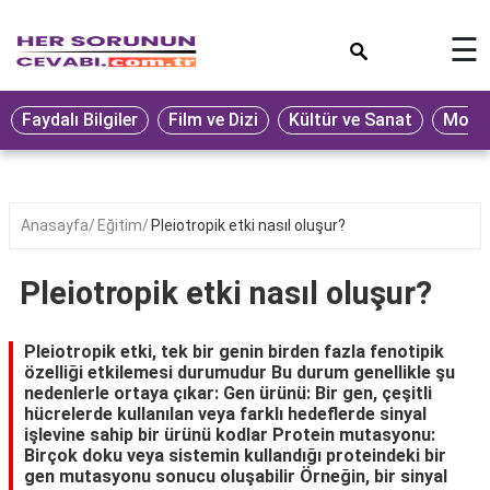
×
☰
Eğitim
Faydalı Bilgiler
Film ve Dizi
Kültür ve Sanat
Moda 
Ekonomi
Sağlık
Seyahat
Anasayfa
Eğitim
Pleiotropik etki nasıl oluşur?
Spor
Pleiotropik etki nasıl oluşur?
Oyun
Yaşam
Pleiotropik etki, tek bir genin birden fazla fenotipik
özelliği etkilemesi durumudur Bu durum genellikle şu
Hukuk
nedenlerle ortaya çıkar: Gen ürünü: Bir gen, çeşitli
hücrelerde kullanılan veya farklı hedeflerde sinyal
Blog
işlevine sahip bir ürünü kodlar Protein mutasyonu:
Birçok doku veya sistemin kullandığı proteindeki bir
gen mutasyonu sonucu oluşabilir Örneğin, bir sinyal