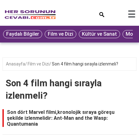
×
☰
Eğitim
Faydalı Bilgiler
Film ve Dizi
Kültür ve Sanat
Moda 
Ekonomi
Sağlık
Seyahat
Anasayfa
Film ve Dizi
Son 4 film hangi sırayla izlenmeli?
Spor
Son 4 film hangi sırayla
Oyun
izlenmeli?
Yaşam
Hukuk
Son dört Marvel filmi,kronolojik sıraya göreşu
şekilde izlenmelidir: Ant-Man and the Wasp:
Blog
Quantumania