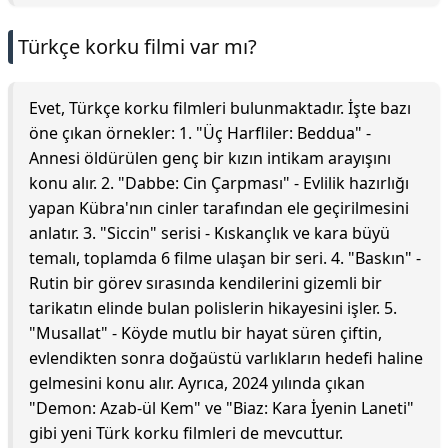
Türkçe korku filmi var mı?
Evet, Türkçe korku filmleri bulunmaktadır. İşte bazı
öne çıkan örnekler: 1. "Üç Harfliler: Beddua" -
Annesi öldürülen genç bir kızın intikam arayışını
konu alır. 2. "Dabbe: Cin Çarpması" - Evlilik hazırlığı
yapan Kübra'nın cinler tarafından ele geçirilmesini
anlatır. 3. "Siccin" serisi - Kıskançlık ve kara büyü
temalı, toplamda 6 filme ulaşan bir seri. 4. "Baskın" -
Rutin bir görev sırasında kendilerini gizemli bir
tarikatın elinde bulan polislerin hikayesini işler. 5.
"Musallat" - Köyde mutlu bir hayat süren çiftin,
evlendikten sonra doğaüstü varlıkların hedefi haline
gelmesini konu alır. Ayrıca, 2024 yılında çıkan
"Demon: Azab-ül Kem" ve "Biaz: Kara İyenin Laneti"
gibi yeni Türk korku filmleri de mevcuttur.