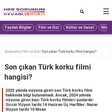
×
☰
Eğitim
Faydalı Bilgiler
Film ve Dizi
Kültür ve Sanat
Moda 
Ekonomi
Sağlık
Seyahat
Anasayfa
Film ve Dizi
Son çıkan Türk korku filmi hangisi?
Spor
Son çıkan Türk korku filmi
Oyun
hangisi?
Yaşam
Hukuk
2025 yılında vizyona giren son Türk korku filmi
hakkında bilgi bulunamadı. Ancak, 2024 yılında
Blog
vizyona giren bazı Türk korku filmleri şunlardır:
Siccin Vizyon tarihi 14 Haziran Üç Harfliler: Nazar
Vizyon tarihi 10 Nisan