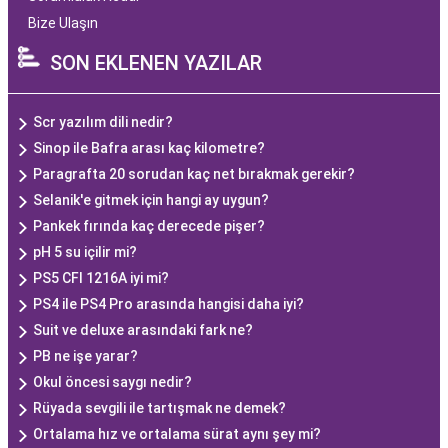
Bize Ulaşın
SON EKLENEN YAZILAR
Scr yazılım dili nedir?
Sinop ile Bafra arası kaç kilometre?
Paragrafta 20 sorudan kaç net bırakmak gerekir?
Selanik'e gitmek için hangi ay uygun?
Pankek fırında kaç derecede pişer?
pH 5 su içilir mi?
PS5 CFI 1216A iyi mi?
PS4 ile PS4 Pro arasında hangisi daha iyi?
Suit ve deluxe arasındaki fark ne?
PB ne işe yarar?
Okul öncesi saygı nedir?
Rüyada sevgili ile tartışmak ne demek?
Ortalama hız ve ortalama sürat aynı şey mi?