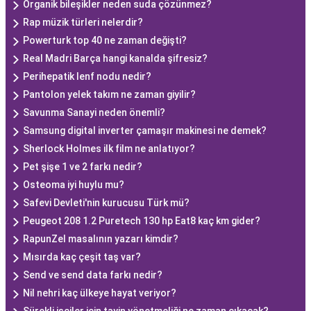
Organik bileşikler neden suda çözünmez?
Rap müzik türleri nelerdir?
Powerturk top 40 ne zaman değişti?
Real Madri Barça hangi kanalda şifresiz?
Perihepatik lenf nodu nedir?
Pantolon yelek takım ne zaman giyilir?
Savunma Sanayi neden önemli?
Samsung digital inverter çamaşır makinesi ne demek?
Sherlock Holmes ilk film ne anlatıyor?
Pet şişe 1 ve 2 farkı nedir?
Osteoma iyi huylu mu?
Safevi Devleti'nin kurucusu Türk mü?
Peugeot 208 1.2 Puretech 130 hp Eat8 kaç km gider?
RapunZel masalının yazarı kimdir?
Mısırda kaç çeşit taş var?
Send ve send data farkı nedir?
Nil nehri kaç ülkeye hayat veriyor?