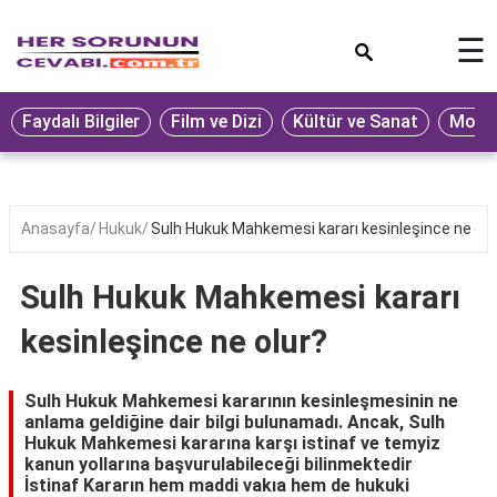
×
☰
Eğitim
Faydalı Bilgiler
Film ve Dizi
Kültür ve Sanat
Moda 
Ekonomi
Sağlık
Seyahat
Anasayfa
Hukuk
Sulh Hukuk Mahkemesi kararı kesinleşince ne olu
Spor
Sulh Hukuk Mahkemesi kararı
Oyun
kesinleşince ne olur?
Yaşam
Hukuk
Sulh Hukuk Mahkemesi kararının kesinleşmesinin ne
anlama geldiğine dair bilgi bulunamadı. Ancak, Sulh
Blog
Hukuk Mahkemesi kararına karşı istinaf ve temyiz
kanun yollarına başvurulabileceği bilinmektedir
İstinaf Kararın hem maddi vakıa hem de hukuki