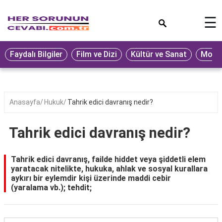
×
☰
Eğitim
Faydalı Bilgiler
Film ve Dizi
Kültür ve Sanat
Moda 
Ekonomi
Sağlık
Seyahat
Anasayfa
Hukuk
Tahrik edici davranış nedir?
Spor
Tahrik edici davranış nedir?
Oyun
Yaşam
Tahrik edici davranış, failde hiddet veya şiddetli elem
yaratacak nitelikte, hukuka, ahlak ve sosyal kurallara
Hukuk
aykırı bir eylemdir kişi üzerinde maddi cebir
(yaralama vb.); tehdit;
Blog