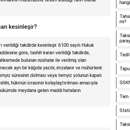
hangi
Tahsi
mi?
an kesinleşir?
Taksi
paray
ı verildiği takdirde kesinleşir. 6100 sayılı Hukuk
esine göre, tashih kararı verildiği takdirde,
Tadil
 mahkemede bulunan nüshalar ile verilmiş olan
necek ayrı bir kâğıda yazılır, imzalanır ve mühürlenir.
Tapu
temyiz süresinin dolması veya temyiz yolunun kapalı
SSKN 
ihi, hükmün icrasının kolaylaştırılması amacıyla
u hükümde meydana gelen maddi hataların
Tam y
Stat
Taksi