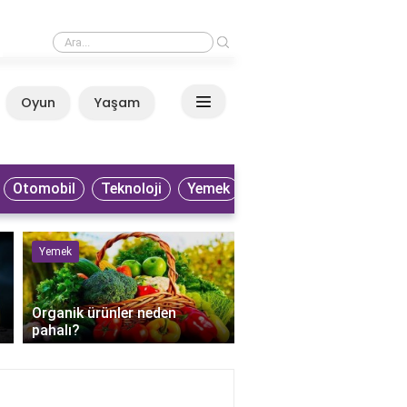
›
Patlıcan neden gaz yapar?
Oyun
Yaşam
Anasayfa
Otomobil
Teknoloji
Yemek
Yemek
Sağlık
Organik ürünler neden
pahalı?
Perkütan apse drenaji 