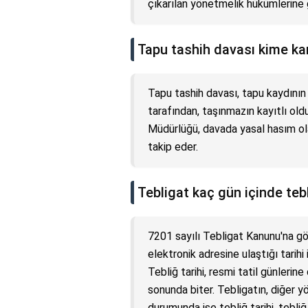
çıkarılan yönetmelik hükümlerine 
Tapu tashih davası kime karş
Tapu tashih davası, tapu kaydının 
tarafından, taşınmazın kayıtlı old
Müdürlüğü, davada yasal hasım olar
takip eder.
Tebligat kaç gün içinde tebl
7201 sayılı Tebligat Kanunu'na gör
elektronik adresine ulaştığı tarihi
Tebliğ tarihi, resmi tatil günlerine
sonunda biter. Tebligatın, diğer y
durumunda ise tebliğ tarihi, tebliğ