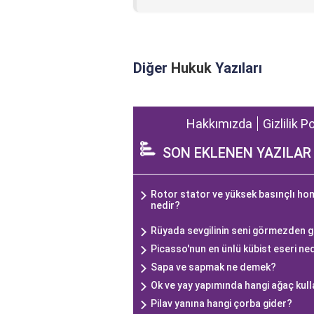
Diğer
Hukuk
Yazıları
Hakkımızda
Gizlilik P
SON EKLENEN YAZILAR
Rotor stator ve yüksek basınçlı hom
nedir?
Rüyada sevgilinin seni görmezden g
Picasso'nun en ünlü kübist eseri ne
Sapa ve sapmak ne demek?
Ok ve yay yapımında hangi ağaç kull
Pilav yanına hangi çorba gider?