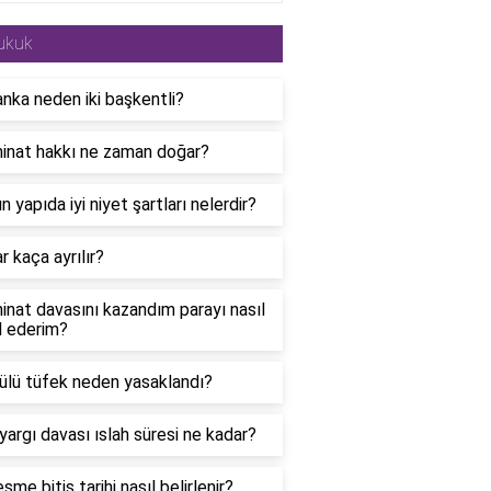
ukuk
anka neden iki başkentli?
inat hakkı ne zaman doğar?
n yapıda iyi niyet şartları nelerdir?
r kaça ayrılır?
nat davasını kazandım parayı nasıl
l ederim?
ülü tüfek neden yasaklandı?
argı davası ıslah süresi ne kadar?
şme bitiş tarihi nasıl belirlenir?