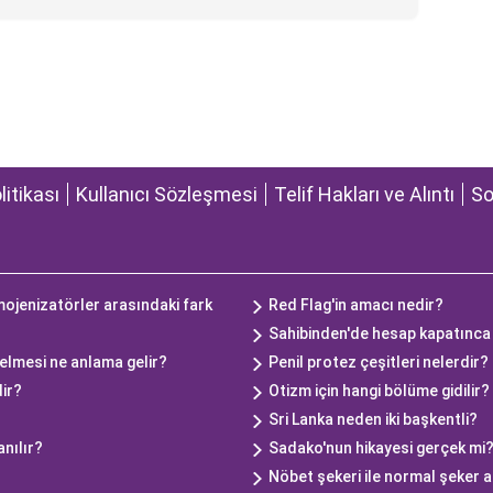
olitikası
Kullanıcı Sözleşmesi
Telif Hakları ve Alıntı
So
ojenizatörler arasındaki fark
Red Flag'in amacı nedir?
Sahibinden'de hesap kapatınca il
elmesi ne anlama gelir?
Penil protez çeşitleri nelerdir?
dir?
Otizm için hangi bölüme gidilir?
Sri Lanka neden iki başkentli?
anılır?
Sadako'nun hikayesi gerçek mi
Nöbet şekeri ile normal şeker a