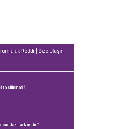
rumluluk Reddi
Bize Ulaşın
an silinir mi?
?
rasındaki fark nedir?