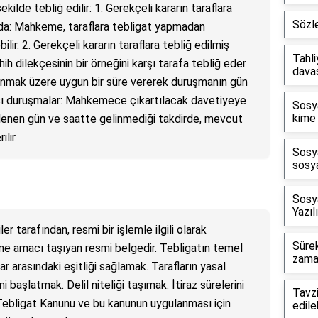
kilde tebliğ edilir: 1. Gerekçeli kararın taraflara
Sözle
da: Mahkeme, taraflara tebligat yapmadan
ir. 2. Gerekçeli kararın taraflara tebliğ edilmiş
Tahli
 dilekçesinin bir örneğini karşı tarafa tebliğ eder
davas
 sunmak üzere uygun bir süre vererek duruşmanın gün
nrası duruşmalar: Mahkemece çıkartılacak davetiyeye
Sosy
kime 
lenen gün ve saatte gelinmediği takdirde, mevcut
lir.
Sosy
sosya
Sosy
Yazıl
er tarafından, resmi bir işlemle ilgili olarak
Sürek
irme amacı taşıyan resmi belgedir. Tebligatın temel
zama
lar arasındaki eşitliği sağlamak. Tarafların yasal
ni başlatmak. Delil niteliği taşımak. İtiraz sürelerini
Tavz
 Tebligat Kanunu ve bu kanunun uygulanması için
edile