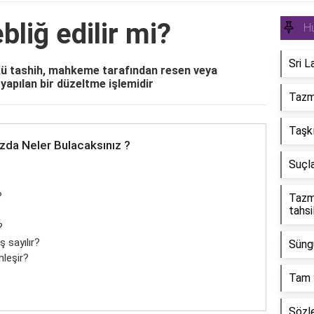
bliğ edilir mi?
H
Sri L
nkü tashih, mahkeme tarafından resen veya
 yapılan bir düzeltme işlemidir
Tazm
Taşkı
zda Neler Bulacaksınız ?
Suçla
?
Tazmi
tahsi
?
ş sayılır?
Süng
nleşir?
Tam y
Sözle