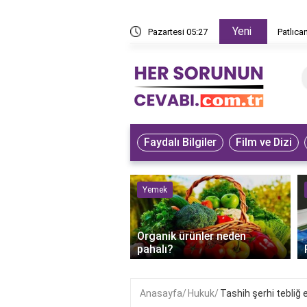
Yeni
z yapar?
Pazartesi 05:27
Patlıca
Faydalı Bilgiler
Film ve Dizi
ve Hayvanlar
Yemek
bet kuşunun iyileştiği
Organik ürünler neden
anlaşılır?
pahalı?
Anasayfa
Hukuk
Tashih şerhi tebliğ e