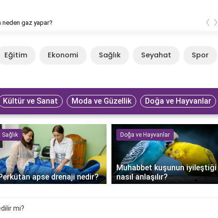
‹
n neden gaz yapar?
Eğitim
Ekonomi
Sağlık
Seyahat
Spor
Kültür ve Sanat
Moda ve Güzellik
Doğa ve Hayvanlar
Sağlık
Doğa ve Hayvanlar
Muhabbet kuşunun iyileştiği
Perkütan apse drenaji nedir?
nasıl anlaşılır?
dilir mi?