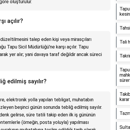
göre oluşturulur.
Tapu 
kesin
ı açılır?
Tahsi
düzeltilmesini talep eden kişi veya mirasçıları
Tali 
uğu Tapu Sicil Müdürlüğü'ne karşı açılır. Tapu
ak yer alır; yani davaya taraf değildir ancak süreci
Takr
Tapu 
mahke
sürer
iğ edilmiş sayılır?
Takib
karar
e, elektronik yolla yapılan tebligat, muhatabın
 izleyen beşinci günün sonunda tebliğ edilmiş sayılır.
Tazmi
 denk gelirse, süre tatili takip eden ilk iş gününün
öntemlerle (örneğin, posta yoluyla) yapılması
Sulta
 evrakının muhatabına teslim edildiği tarih olarak