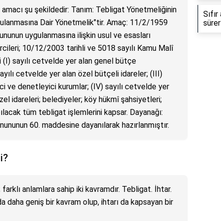
 amacı şu şekildedir: Tanım: Tebligat Yönetmeliğinin
Sıfır
ulanmasına Dair Yönetmelik"tir. Amaç: 11/2/1959
sürer
nununun uygulanmasına ilişkin usul ve esasları
cileri; 10/12/2003 tarihli ve 5018 sayılı Kamu Malî
 (I) sayılı cetvelde yer alan genel bütçe
yılı cetvelde yer alan özel bütçeli idareler; (III)
ci ve denetleyici kurumlar; (IV) sayılı cetvelde yer
zel idareleri; belediyeler; köy hükmî şahsiyetleri;
ılacak tüm tebligat işlemlerini kapsar. Dayanağı:
nununun 60. maddesine dayanılarak hazırlanmıştır.
i?
 farklı anlamlara sahip iki kavramdır. Tebligat. İhtar.
a daha geniş bir kavram olup, ihtarı da kapsayan bir