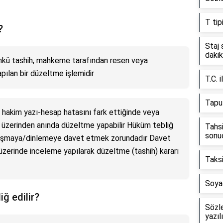
T tip
?
Staj 
daki
nkü tashih, mahkeme tarafından resen veya
yapılan bir düzeltme işlemidir
T.C. 
Tapu 
hakim yazı-hesap hatasını fark ettiğinde veya
ya üzerinden anında düzeltme yapabilir Hüküm tebliğ
Tahsi
sonuç
ruşmaya/dinlemeye davet etmek zorundadır Davet
üzerinde inceleme yapılarak düzeltme (tashih) kararı
Taksi
Soya
iğ edilir?
Sözl
yazıl