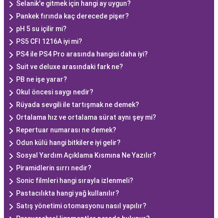
Selanik'e gitmek için hangi ay uygun?
Pankek fırında kaç derecede pişer?
pH 5 su içilir mi?
PS5 CFI 1216A iyi mi?
PS4 ile PS4 Pro arasında hangisi daha iyi?
Suit ve deluxe arasındaki fark ne?
PB ne işe yarar?
Okul öncesi saygı nedir?
Rüyada sevgili ile tartışmak ne demek?
Ortalama hız ve ortalama sürat aynı şey mi?
Repertuar numarası ne demek?
Odun külü hangi bitkilere iyi gelir?
Sosyal Yardım Açıklama Kısmına Ne Yazılır?
Piramidlerin sırrı nedir?
Sonic filmleri hangi sırayla izlenmeli?
Pastacılıkta hangi yağ kullanılır?
Satış yönetimi otomasyonu nasıl yapılır?