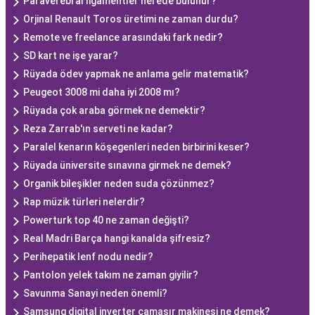
Paraverebral ligamentler nerede bulunur?
Orjinal Renault Toros üretimi ne zaman durdu?
Remote ve freelance arasındaki fark nedir?
SD kart ne işe yarar?
Rüyada ödev yapmak ne anlama gelir matematik?
Peugeot 3008 mi daha iyi 2008 mı?
Rüyada çok araba görmek ne demektir?
Reza Zarrab'ın serveti ne kadar?
Paralel kenarın köşegenleri neden birbirini keser?
Rüyada üniversite sınavına girmek ne demek?
Organik bileşikler neden suda çözünmez?
Rap müzik türleri nelerdir?
Powerturk top 40 ne zaman değişti?
Real Madri Barça hangi kanalda şifresiz?
Perihepatik lenf nodu nedir?
Pantolon yelek takım ne zaman giyilir?
Savunma Sanayi neden önemli?
Samsung digital inverter çamaşır makinesi ne demek?