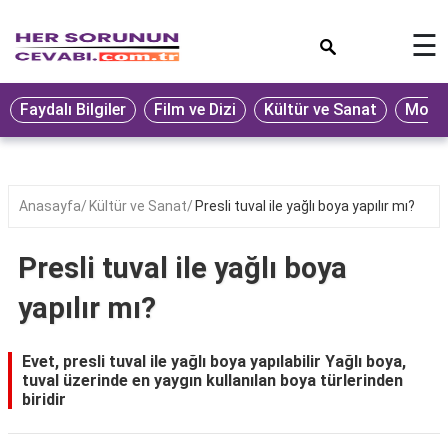
×
☰
Eğitim
Faydalı Bilgiler
Film ve Dizi
Kültür ve Sanat
Moda 
Ekonomi
Sağlık
Seyahat
Anasayfa
Kültür ve Sanat
Presli tuval ile yağlı boya yapılır mı?
Spor
Presli tuval ile yağlı boya
Oyun
yapılır mı?
Yaşam
Hukuk
Evet, presli tuval ile yağlı boya yapılabilir Yağlı boya,
tuval üzerinde en yaygın kullanılan boya türlerinden
Blog
biridir