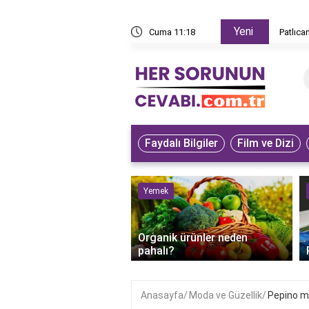
Yeni
z yapar?
Cuma 11:18
Patlıca
Faydalı Bilgiler
Film ve Dizi
ve Hayvanlar
Yemek
bet kuşunun iyileştiği
Organik ürünler neden
anlaşılır?
pahalı?
Anasayfa
Moda ve Güzellik
Pepino ma