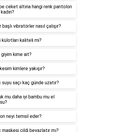
e ceket altına hangi renk pantolon
r kadın?
 başlı vibratörler nasıl çalışır?
 külotları kaliteli mi?
giyim kime ait?
kesim kimlere yakışır?
ç suyu saçı kaç günde uzatır?
k mu daha iyi bambu mu el
usu?
on neyi temsil eder?
ç maskesi cildi beyazlatır mı?