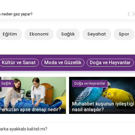
‹
n neden gaz yapar?
Eğitim
Ekonomi
Sağlık
Seyahat
Spor
Kültür ve Sanat
Moda ve Güzellik
Doğa ve Hayvanlar
Sağlık
Doğa ve Hayvanlar
Muhabbet kuşunun iyileştiği
Perkütan apse drenaji nedir?
nasıl anlaşılır?
rka ayakkabı kaliteli mi?