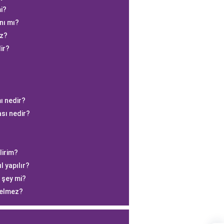
i?
nı mı?
ez?
ir?
ı nedir?
sı nedir?
lirim?
 yapılır?
 şey mi?
 gelmez?