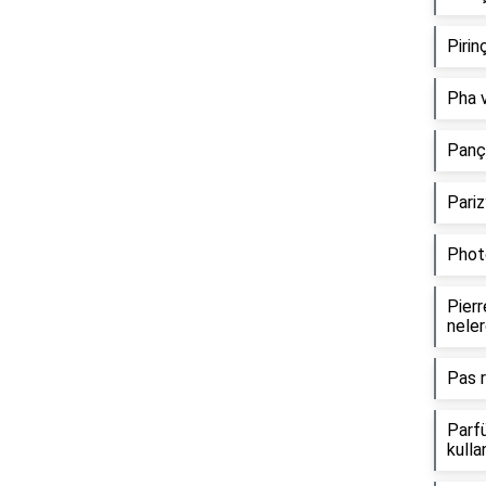
Pirin
Pha v
Panço
Pariz
Phot
Pierr
neler
Pas r
Parfü
kullan