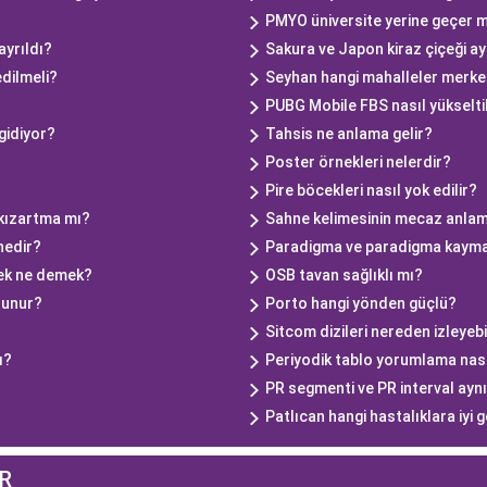
PMYO üniversite yerine geçer m
ayrıldı?
Sakura ve Japon kiraz çiçeği ay
edilmeli?
Seyhan hangi mahalleler merk
PUBG Mobile FBS nasıl yükseltil
gidiyor?
Tahsis ne anlama gelir?
Poster örnekleri nelerdir?
Pire böcekleri nasıl yok edilir?
 kızartma mı?
Sahne kelimesinin mecaz anlam
nedir?
Paradigma ve paradigma kayma
mek ne demek?
OSB tavan sağlıklı mı?
lunur?
Porto hangi yönden güçlü?
Sitcom dizileri nereden izleyebi
ı?
Periyodik tablo yorumlama nasıl
PR segmenti ve PR interval aynı
Patlıcan hangi hastalıklara iyi
R