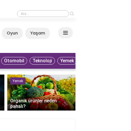
›
Patlıcan neden gaz yapar?
Oyun
Yaşam
Anasayfa
Otomobil
Teknoloji
Yemek
Yemek
Sağlık
Organik ürünler neden
pahalı?
Perkütan apse drenaji 