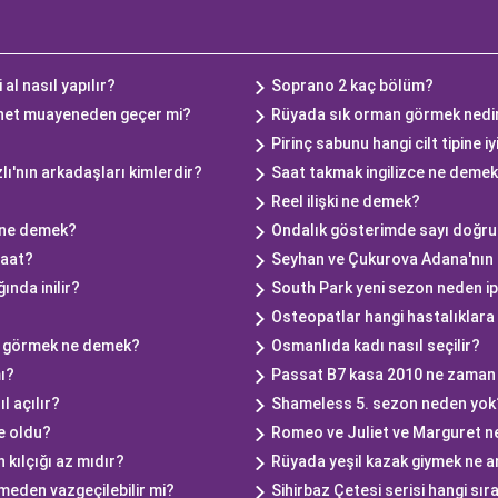
al nasıl yapılır?
Soprano 2 kaç bölüm?
onet muayeneden geçer mi?
Rüyada sık orman görmek nedi
Pirinç sabunu hangi cilt tipine iy
lı'nın arkadaşları kimlerdir?
Saat takmak ingilizce ne deme
Reel ilişki ne demek?
 ne demek?
Ondalık gösterimde sayı doğru
saat?
Seyhan ve Çukurova Adana'nın 
nda inilir?
South Park yeni sezon neden ipt
Osteopatlar hangi hastalıklara
r görmek ne demek?
Osmanlıda kadı nasıl seçilir?
ı?
Passat B7 kasa 2010 ne zaman 
 açılır?
Shameless 5. sezon neden yok
e oldu?
Romeo ve Juliet ve Marguret n
kılçığı az mıdır?
Rüyada yeşil kazak giymek ne a
şmeden vazgeçilebilir mi?
Sihirbaz Çetesi serisi hangi sır