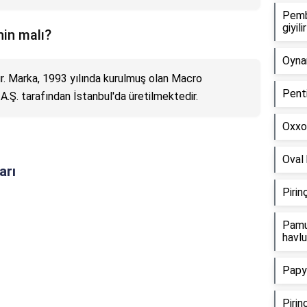
Pemb
giyili
nin malı?
Oynar
ır. Marka, 1993 yılında kurulmuş olan Macro
Penti
 A.Ş. tarafından İstanbul'da üretilmektedir.
Oxxo 
Oval 
arı
Pirin
Pamu
havl
Papy
Pirin