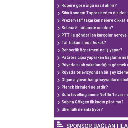
Röpere göre ölçü nasıl alınır?
Sihirli annem Toprak neden diziden 
Prezervatif takarken nelere dikkat 
Selena 5. bölümde ne oldu?
PTT ile gönderilen kargolar nereye 
Tali hüküm nedir hukuk?
Rehberlik öğretmeni ne iş yapar?
Patates cipsi yaparken haşlama mı
Rüyada silah yakalandığını görmek 
Rüyada televizyondan bir şey izle
Olgun alyuvar hangi hayvanlarda bu
Planck birimleri nelerdir?
Solo levelling anime Netflix'te var m
Sabiha Gökçen ilk kadın pilot mu?
She hulk ne anlatıyor?
SPONSOR BAĞLANTILA