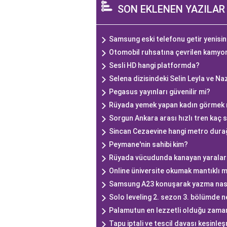
SON EKLENEN YAZILAR
Samsung eski telefonu getir yenisini 
Otomobil ruhsatına çevrilen kamy
Sesli HD hangi platformda?
Selena dizisindeki Selin Leyla ve Naz
Pegasus yayınları güvenilir mi?
Rüyada yemek yapan kadın görmek
Sorgun Ankara arası hızlı tren kaç 
Sincan Cezaevine hangi metro durağı
Peymane'nin sahibi kim?
Rüyada vücudunda kanayan yarala
Online üniversite okumak mantıklı m
Samsung A23 konuşarak yazma nasıl
Solo leveling 2. sezon 3. bölümde n
Palamutun en lezzetli olduğu zaman 
Tapu iptali ve tescil davası kesinle