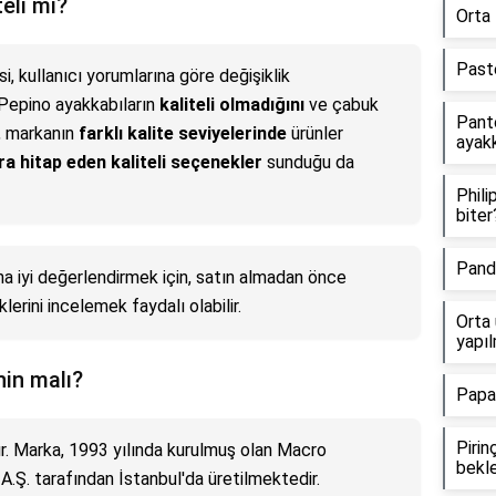
eli mi?
Orta 
Paste
i, kullanıcı yorumlarına göre değişiklik
, Pepino ayakkabıların
kaliteli olmadığını
ve çabuk
Panto
k, markanın
farklı kalite seviyelerinde
ürünler
ayakk
a hitap eden kaliteli seçenekler
sunduğu da
Phil
biter
Pando
ha iyi değerlendirmek için, satın almadan önce
klerini incelemek faydalı olabilir.
Orta 
yapıl
nin malı?
Papat
Pirin
ır. Marka, 1993 yılında kurulmuş olan Macro
bekle
 A.Ş. tarafından İstanbul'da üretilmektedir.