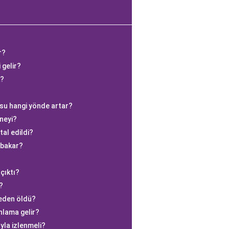
r?
i gelir?
k?
su hangi yönde artar?
neyi?
al edildi?
 bakar?
çıktı?
?
eden öldü?
nlama gelir?
ayla izlenmeli?