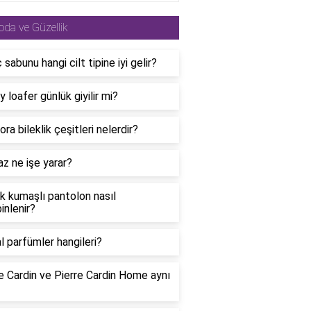
da ve Güzellik
ç sabunu hangi cilt tipine iyi gelir?
 loafer günlük giyilir mi?
ra bileklik çeşitleri nelerdir?
z ne işe yarar?
k kumaşlı pantolon nasıl
nlenir?
al parfümler hangileri?
e Cardin ve Pierre Cardin Home aynı