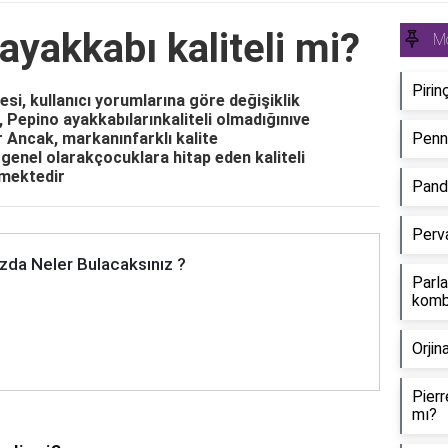
yakkabı kaliteli mi?
Mo
Pirin
si, kullanıcı yorumlarına göre değişiklik
, Pepino ayakkabılarınkaliteli olmadığınıve
r Ancak, markanınfarklı kalite
Penny
genel olarakçocuklara hitap eden kaliteli
lmektedir
Pando
Perva
zda Neler Bulacaksınız ?
Parla
kombi
Orjin
Pierr
mı?