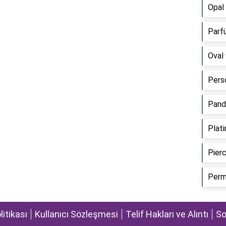
Opal
Parfü
Oval 
Perso
Pandu
Plati
Pierc
Perma
olitikası
Kullanıcı Sözleşmesi
Telif Hakları ve Alıntı
So