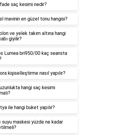
fade saç kesimi nedir?
l mavinin en güzel tonu hangisi?
lon ve yelek takım altına hangi
abı giyilir?
ips Lumea bri950/00 kaç seansta
?
ra kişiselleştirme nasıl yapılır?
uzunlukta hangi saç kesimi
malı?
ya ile hangi buket yapılır?
ç suyu maskesi yüzde ne kadar
tilmeli?