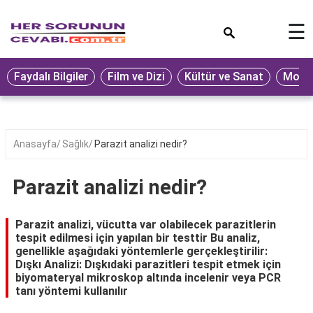
×
☰
Eğitim
Faydalı Bilgiler
Film ve Dizi
Kültür ve Sanat
Moda 
Ekonomi
Sağlık
Seyahat
Anasayfa
Sağlık
Parazit analizi nedir?
Spor
Parazit analizi nedir?
Oyun
Yaşam
Parazit analizi, vücutta var olabilecek parazitlerin
tespit edilmesi için yapılan bir testtir Bu analiz,
Hukuk
genellikle aşağıdaki yöntemlerle gerçekleştirilir:
Dışkı Analizi: Dışkıdaki parazitleri tespit etmek için
Blog
biyomateryal mikroskop altında incelenir veya PCR
tanı yöntemi kullanılır