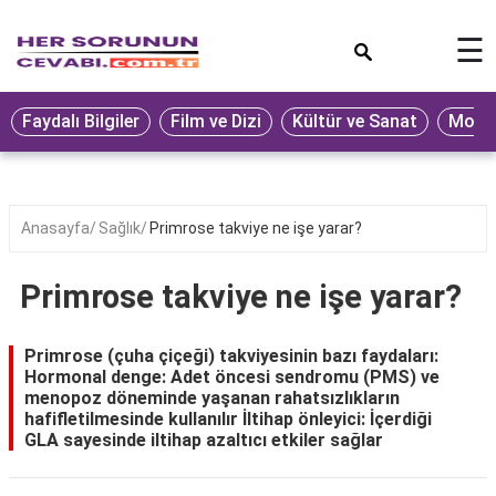
×
☰
Eğitim
Faydalı Bilgiler
Film ve Dizi
Kültür ve Sanat
Moda 
Ekonomi
Sağlık
Seyahat
Anasayfa
Sağlık
Primrose takviye ne işe yarar?
Spor
Primrose takviye ne işe yarar?
Oyun
Yaşam
Primrose (çuha çiçeği) takviyesinin bazı faydaları:
Hormonal denge: Adet öncesi sendromu (PMS) ve
Hukuk
menopoz döneminde yaşanan rahatsızlıkların
hafifletilmesinde kullanılır İltihap önleyici: İçerdiği
Blog
GLA sayesinde iltihap azaltıcı etkiler sağlar