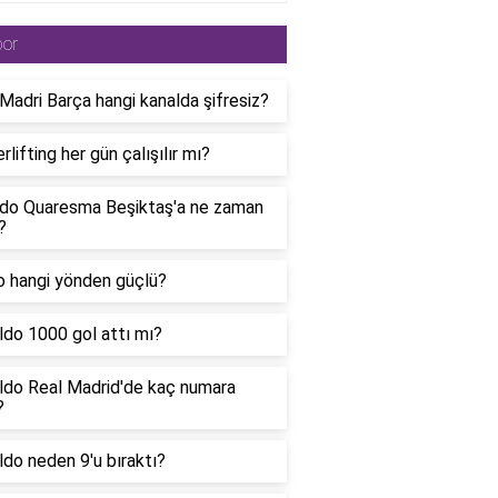
por
Madri Barça hangi kanalda şifresiz?
lifting her gün çalışılır mı?
rdo Quaresma Beşiktaş'a ne zaman
?
o hangi yönden güçlü?
ldo 1000 gol attı mı?
ldo Real Madrid'de kaç numara
?
do neden 9'u bıraktı?