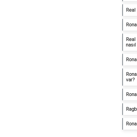
Real 
Rona
Real 
nasıl
Ronal
Ronal
var?
Ronal
Ragbi
Rona