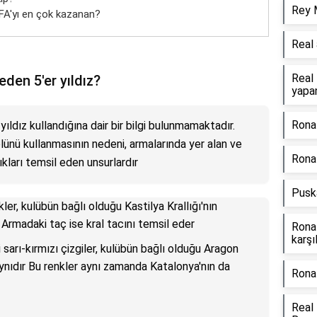
Rey 
FA'yı en çok kazanan?
Real
Real 
den 5'er yıldız?
yapan
Ronal
ıldız kullandığına dair bir bilgi bulunmamaktadır.
lünü kullanmasının nedeni, armalarında yer alan ve
Ronal
lıkları temsil eden unsurlardır
Pusk
ler, kulübün bağlı olduğu Kastilya Krallığı'nın
Armadaki taç ise kral tacını temsil eder
Rona
karşı
sarı-kırmızı çizgiler, kulübün bağlı olduğu Aragon
 aynıdır Bu renkler aynı zamanda Katalonya'nın da
Ronal
Real