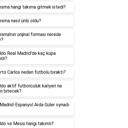
esma hangi takıma gitmek istedi?
sma nasıl ünlü oldu?
sma'nın orijinal forması nerede
r?
ldo Real Madrid'de kaç kupa
ndı?
to Carlos neden futbolu bıraktı?
do aktif futbolculuk kariyeri ne
n bitecek?
 Madrid-Espanyol Arda Güler oynadı
do ve Messi hangi takımlı?