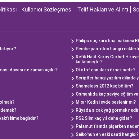
olitikası
Kullanıcı Sözleşmesi
Telif Hakları ve Alıntı
So
Philips saç kurutma makinesi 
latıyor?
Pembe pantolon hangi renklerl
Refik Halit Karay Gurbet Hikayel
kullanmıştır?
ılması davası ne zaman açılır?
Ototof canlılara örnek nedir?
Scriptler hangi yazılım dilinde y
Shameless 2012 kaç bölüm?
Osmanlıda kaç seviye eğitim va
olmalı?
Mısır Kedisi evde beslenir mi?
e demek?
Rüyada sıcak yağ görmek nedir
akfı kime bağlıdır?
PS2 Slim kaç yıl daha gider?
Palamut fırında pişerken neden
Seiko'nun en eski saati hangisi?