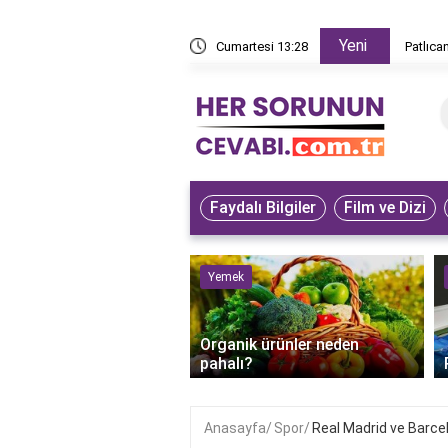
Yeni
z yapar?
Cumartesi 13:28
Patlıca
Faydalı Bilgiler
Film ve Dizi
ve Hayvanlar
Yemek
bet kuşunun iyileştiği
Organik ürünler neden
anlaşılır?
pahalı?
Anasayfa
Spor
Real Madrid ve Barcel