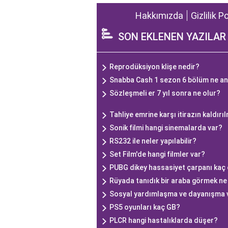
Hakkımızda
Gizlilik P
SON EKLENEN YAZILAR
Reprodüksiyon klişe nedir?
Snabba Cash 1 sezon 6 bölüm ne an
Sözleşmeli er 7 yıl sonra ne olur?
Tahliye emrine karşı itirazın kaldır
Sonik filmi hangi sinemalarda var?
RS232 ile neler yapılabilir?
Set Film'de hangi filmler var?
PUBG dikey hassasiyet çarpanı kaç 
Rüyada tanıdık bir araba görmek n
Sosyal yardımlaşma ve dayanışma v
PS5 oyunları kaç GB?
PLCR hangi hastalıklarda düşer?