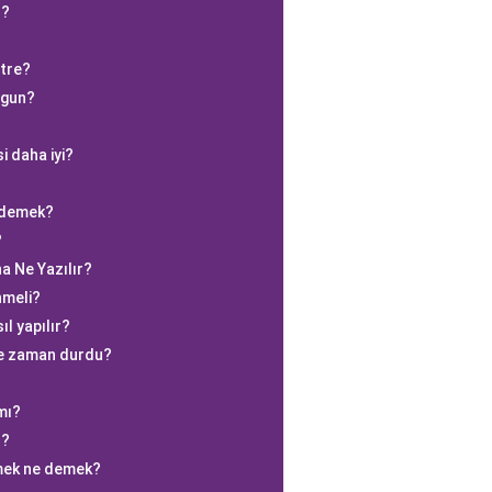
r?
etre?
uygun?
i daha iyi?
e demek?
?
a Ne Yazılır?
nmeli?
l yapılır?
ne zaman durdu?
mı?
r?
rmek ne demek?