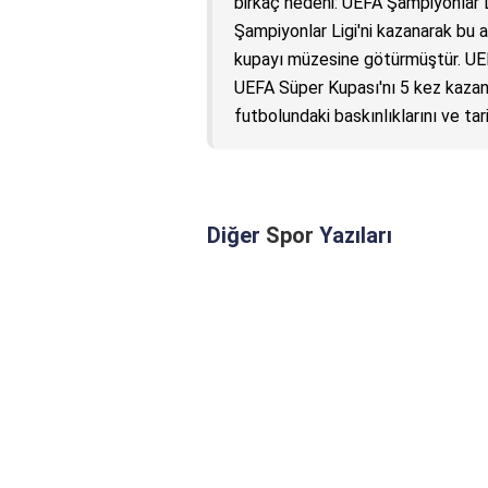
birkaç nedeni: UEFA Şampiyonlar L
Şampiyonlar Ligi'ni kazanarak bu a
kupayı müzesine götürmüştür. UEFA
UEFA Süper Kupası'nı 5 kez kazanmı
futbolundaki baskınlıklarını ve tar
Diğer
Spor
Yazıları