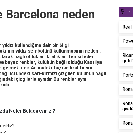
e Barcelona neden
S
Real 
Power
yıldız kullandığına dair bir bilgi
akımın yıldız sembolünü kullanmasının nedeni,
Rica
larak bağlı oldukları krallıkları temsil eden
geldi
ve beyaz renkler, kulübün bağlı olduğu Kastilya
n gelmektedir Armadaki taç ise kral tacını
ağ üstündeki sarı-kırmızı çizgiler, kulübün bağlı
Port
ındaki çizgilerle aynıdır Bu renkler aynı
ridir
Rona
Rona
giydi
zda Neler Bulacaksınız ?
Ronal
 yıldız?
ip?