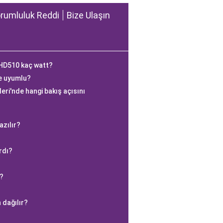
rumluluk Reddi
Bize Ulaşın
BHD510 kaç watt?
e uyumlu?
eri'nde hangi bakış açısını
azılır?
rdı?
?
 dağılır?