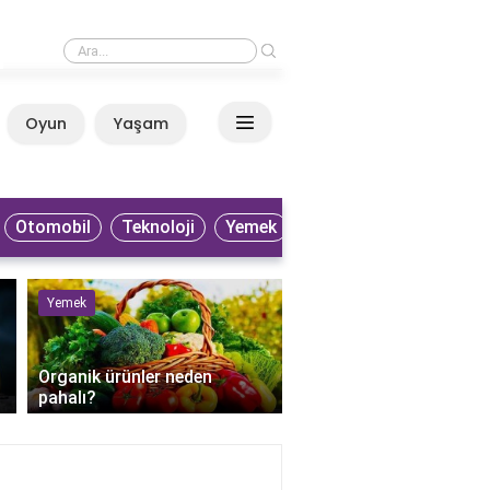
›
Patlıcan neden gaz yapar?
Oyun
Yaşam
Anasayfa
Otomobil
Teknoloji
Yemek
Yemek
Sağlık
Organik ürünler neden
pahalı?
Perkütan apse drenaji 