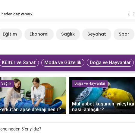
‹
n neden gaz yapar?
Eğitim
Ekonomi
Sağlık
Seyahat
Spor
Kültür ve Sanat
Moda ve Güzellik
Doğa ve Hayvanlar
Sağlık
Doğa ve Hayvanlar
Muhabbet kuşunun iyileştiği
Perkütan apse drenaji nedir?
nasıl anlaşılır?
ona neden 5'er yıldız?