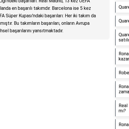
igi'ndeki başarıları: Real Madrid, 13 kez UEFA
Quar
landa en başarılı takımdır. Barcelona ise 5 kez
 Süper Kupası'ndaki başarıları: Her iki takım da
Quare
ştır. Bu takımların başarıları, onların Avrupa
ihsel başarılarını yansıtmaktadır.
Quare
satılı
Rona
kaza
Rober
Ronal
zama
Real
mı?
Ronal