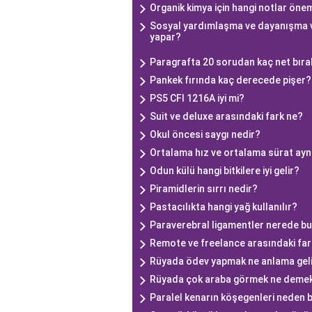
Organik kimya için hangi notlar önem
Sosyal yardımlaşma ve dayanışma va
yapar?
Paragrafta 20 sorudan kaç net bıra
Pankek fırında kaç derecede pişer?
PS5 CFI 1216A iyi mi?
Suit ve deluxe arasındaki fark ne?
Okul öncesi saygı nedir?
Ortalama hız ve ortalama sürat ayn
Odun külü hangi bitkilere iyi gelir?
Piramidlerin sırrı nedir?
Pastacılıkta hangi yağ kullanılır?
Paraverebral ligamentler nerede b
Remote ve freelance arasındaki far
Rüyada ödev yapmak ne anlama gel
Rüyada çok araba görmek ne demek
Paralel kenarın köşegenleri neden bi