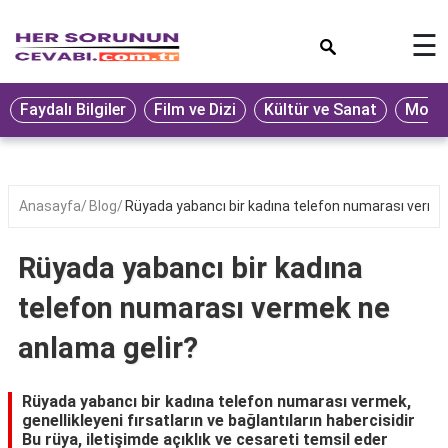
×
☰
Eğitim
Faydalı Bilgiler
Film ve Dizi
Kültür ve Sanat
Moda 
Ekonomi
Sağlık
Seyahat
Anasayfa
Blog
Rüyada yabancı bir kadına telefon numarası verme
Spor
Rüyada yabancı bir kadına
Oyun
telefon numarası vermek ne
Yaşam
anlama gelir?
Hukuk
Blog
Rüyada yabancı bir kadına telefon numarası vermek,
genellikleyeni fırsatların ve bağlantıların habercisidir
Bu rüya, iletişimde açıklık ve cesareti temsil eder