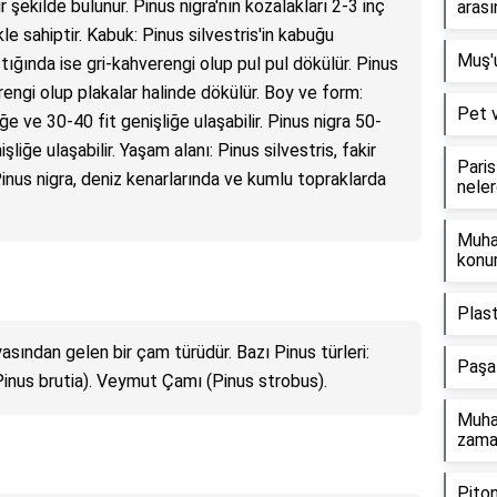
 şekilde bulunur. Pinus nigra'nın kozalakları 2-3 inç
arası
le sahiptir. Kabuk: Pinus silvestris'in kabuğu
Muş'u
ığında ise gri-kahverengi olup pul pul dökülür. Pinus
engi olup plakalar halinde dökülür. Boy ve form:
Pet v
ğe ve 30-40 fit genişliğe ulaşabilir. Pinus nigra 50-
liğe ulaşabilir. Yaşam alanı: Pinus silvestris, fakir
Paris
Pinus nigra, deniz kenarlarında ve kumlu topraklarda
neler
Muha
konu
Plast
asından gelen bir çam türüdür. Bazı Pinus türleri:
Paşa 
Pinus brutia). Veymut Çamı (Pinus strobus).
Muha
zaman
Piton