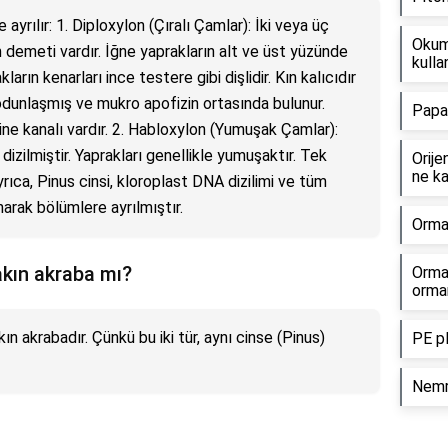
e ayrılır: 1. Diploxylon (Çıralı Çamlar): İki veya üç
Okuma
im demeti vardır. İğne yaprakların alt ve üst yüzünde
kullan
ların kenarları ince testere gibi dişlidir. Kın kalıcıdır
odunlaşmış ve mukro apofizin ortasında bulunur.
Papağ
ine kanalı vardır. 2. Habloxylon (Yumuşak Çamlar):
dizilmiştir. Yaprakları genellikle yumuşaktır. Tek
Orije
ne ka
yrıca, Pinus cinsi, kloroplast DNA dizilimi ve tüm
arak bölümlere ayrılmıştır.
Orma
akın akraba mı?
Orma
orman
ın akrabadır. Çünkü bu iki tür, aynı cinse (Pinus)
PE pl
Nemru