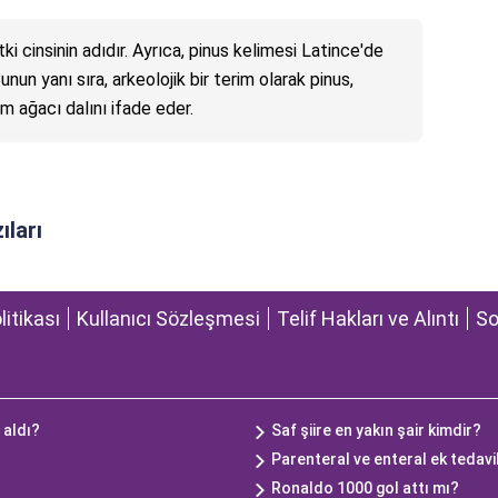
i cinsinin adıdır. Ayrıca, pinus kelimesi Latince'de
nun yanı sıra, arkeolojik bir terim olarak pinus,
am ağacı dalını ifade eder.
ıları
olitikası
Kullanıcı Sözleşmesi
Telif Hakları ve Alıntı
So
 aldı?
Saf şiire en yakın şair kimdir?
Parenteral ve enteral ek tedavi
Ronaldo 1000 gol attı mı?