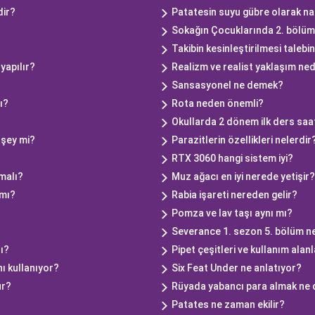
dir?
Patatesin suyu gübre olarak nas
Sokağın Çocuklarında 2. bölüm
Takibin kesinleştirilmesi talebi
yapılır?
Realizm ve realist yaklaşım ned
Sansasyonel ne demek?
ı?
Rota neden önemli?
Okullarda 2 dönem ilk ders saa
 şey mi?
Parazitlerin özellikleri nelerdir
RTX 3060 hangi sistem iyi?
lmalı?
Muz ağacı en iyi nerede yetişir?
 mı?
Rabia işareti nereden gelir?
Pomza ve lav taşı aynı mı?
Severance 1. sezon 5. bölüm ne
ı?
Pipet çeşitleri ve kullanım alanl
ı kullanıyor?
Six Feat Under ne anlatıyor?
ur?
Rüyada yabancı para almak ne
Patates ne zaman ekilir?