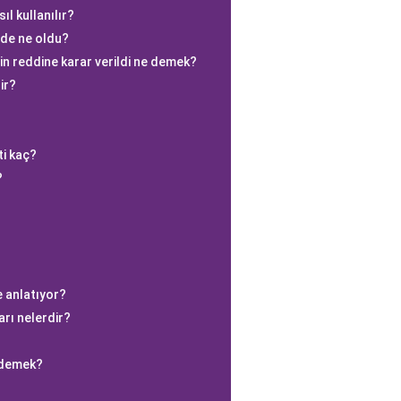
ıl kullanılır?
de ne oldu?
nin reddine karar verildi ne demek?
ir?
ti kaç?
?
 anlatıyor?
arı nelerdir?
 demek?