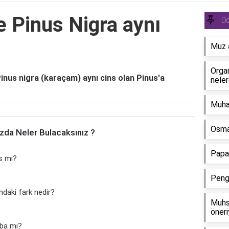
e Pinus Nigra aynı
Do
Muz a
Organ
Pinus nigra (karaçam) aynı cins olan Pinus'a
neler
Muha
Osman
zda Neler Bulacaksınız ?
Papa
ns mi?
Peng
ındaki fark nedir?
Muhsi
öneri
aba mı?