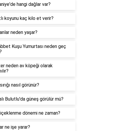
iye'de hangi dağlar var?
lı koyunu kaç kilo et verir?
anlar neden yaşar?
bbet Kuşu Yumurtası neden geç
?
er neden av köpeği olarak
ılır?
ısırığı nasıl görünür?
lı Bulutlu'da güneş görülür mü?
çiçeklenme dönemi ne zaman?
r ne işe yarar?