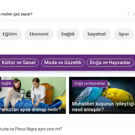
‹
n neden gaz yapar?
Eğitim
Ekonomi
Sağlık
Seyahat
Spor
Kültür ve Sanat
Moda ve Güzellik
Doğa ve Hayvanlar
Sağlık
Doğa ve Hayvanlar
Muhabbet kuşunun iyileştiği
Perkütan apse drenaji nedir?
nasıl anlaşılır?
rutia ve Pinus Nigra aynı cins mi?