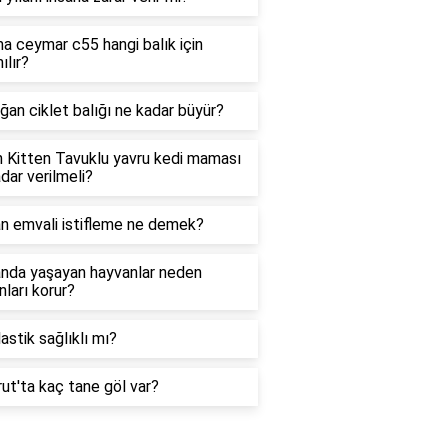
 ceymar c55 hangi balık için
ılır?
an ciklet balığı ne kadar büyür?
n Kitten Tavuklu yavru kedi maması
dar verilmeli?
n emvali istifleme ne demek?
nda yaşayan hayvanlar neden
ları korur?
astik sağlıklı mı?
t'ta kaç tane göl var?