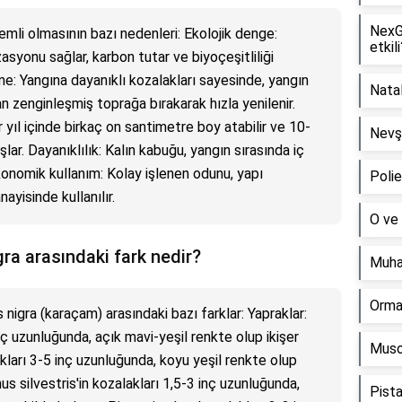
NexG
emli olmasının bazı nedenleri: Ekolojik denge:
etkili
asyonu sağlar, karbon tutar ve biyoçeşitliliği
me: Yangına dayanıklı kozalakları sayesinde, yangın
Natal
n zenginleşmiş toprağa bırakarak hızla yenilenir.
 yıl içinde birkaç on santimetre boy atabilir ve 10-
Nevşe
ar. Dayanıklılık: Kalın kabuğu, yangın sırasında iç
konomik kullanım: Kolay işlenen odunu, yapı
Polie
yisinde kullanılır.
O ve 
gra arasındaki fark nedir?
Muha
Orman
 nigra (karaçam) arasındaki bazı farklar: Yapraklar:
inç uzunluğunda, açık mavi-yeşil renkte olup ikişer
Muson
prakları 3-5 inç uzunluğunda, koyu yeşil renkte olup
Pinus silvestris'in kozalakları 1,5-3 inç uzunluğunda,
Pista