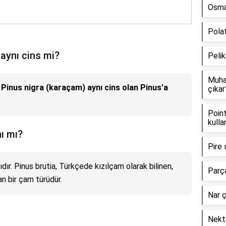
Osman
Polat
 aynı cins mi?
Pelik
Muha
e Pinus nigra (karaçam) aynı cins olan Pinus'a
çıkar
Point
kullan
nı mı?
Pire 
dır. Pinus brutia, Türkçede kızılçam olarak bilinen,
Parça
n bir çam türüdür.
Nar 
Nekta