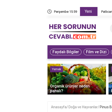
Yeni
z yapar?
Perşembe 15:59
Patlıca
Faydalı Bilgiler
Film ve Dizi
ve Hayvanlar
Yemek
bet kuşunun iyileştiği
Organik ürünler neden
anlaşılır?
pahalı?
Anasayfa
Doğa ve Hayvanlar
Pinus B