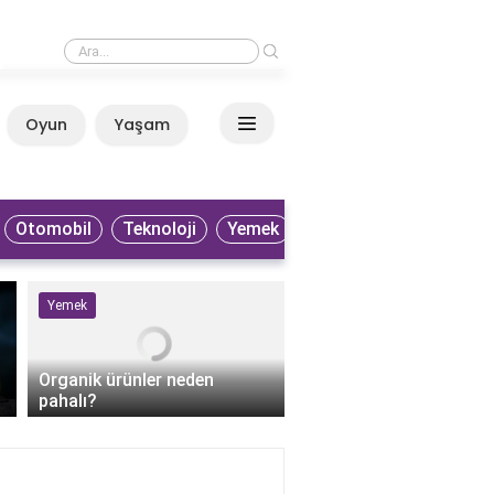
›
Patlıcan neden gaz yapar?
Oyun
Yaşam
Anasayfa
Otomobil
Teknoloji
Yemek
Yemek
Sağlık
Organik ürünler neden
pahalı?
Perkütan apse drenaji 