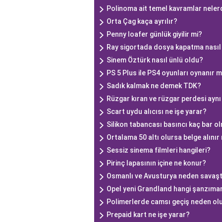
Polinoma ait temel kavramlar neler
Orta Çag kaça ayrılır?
Penny loafer günlük giyilir mi?
Ray sigortada dosya kapatma nasıl 
Sinem Öztürk nasıl ünlü oldu?
PS 5 Plus ile PS4 oyunları oynanır m
Sadık kalmak ne demek TDK?
Rüzgar kıran ve rüzgar perdesi aynı
Scart uydu alıcısı ne işe yarar?
Silikon tabancası basıncı kaç bar o
Ortalama 50 altı olursa belge alınır
Sessiz sinema filmleri hangileri?
Pirinç lapasının içine ne konur?
Osmanlı ve Avusturya neden savaşt
Opel yeni Grandland hangi şanzıman
Polimerlerde camsı geçiş neden ol
Prepaid kart ne işe yarar?