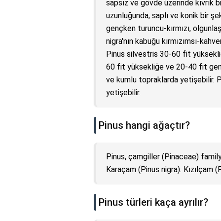
sapsız ve gövde üzerinde kıvrık bir
uzunluğunda, saplı ve konik bir şek
gençken turuncu-kırmızı, olgunlaşt
nigra'nın kabuğu kırmızımsı-kahver
Pinus silvestris 30-60 fit yüksekli
60 fit yüksekliğe ve 20-40 fit geniş
ve kumlu topraklarda yetişebilir. 
yetişebilir.
Pinus hangi ağaçtır?
Pinus, çamgiller (Pinaceae) family
Karaçam (Pinus nigra). Kızılçam (
Pinus türleri kaça ayrılır?