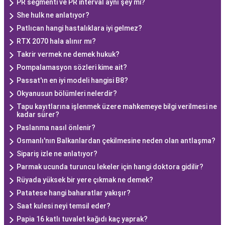
PR segmenti ve PR interval aynı şey mi?
She hulk ne anlatıyor?
Patlıcan hangi hastalıklara iyi gelmez?
RTX 2070 hala alınır mı?
Takrir vermek ne demek hukuk?
Pompalamasyon sözleri kime ait?
Passat'ın en iyi modeli hangisi B8?
Okyanusun bölümleri nelerdir?
Tapu kayıtlarına işlenmek üzere mahkemeye bilgi verilmesi ne
kadar sürer?
Paslanma nasıl önlenir?
Osmanlı'nın Balkanlardan çekilmesine neden olan antlaşma?
Sipariş izle ne anlatıyor?
Parmak ucunda turuncu lekeler için hangi doktora gidilir?
Rüyada yüksek bir yere çıkmak ne demek?
Patatese hangi baharatlar yakışır?
Saat kulesi neyi temsil eder?
Papia 16 katlı tuvalet kağıdı kaç yaprak?