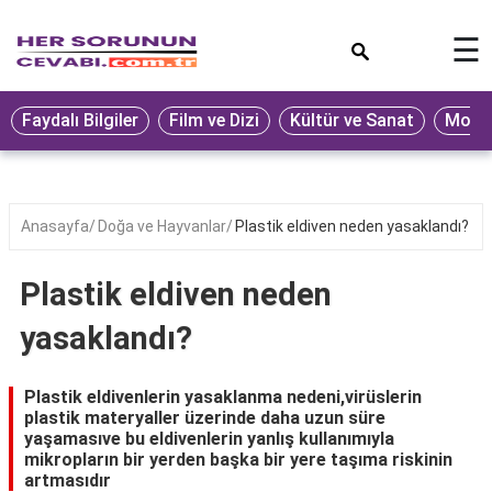
×
☰
Eğitim
Faydalı Bilgiler
Film ve Dizi
Kültür ve Sanat
Moda 
Ekonomi
Sağlık
Seyahat
Anasayfa
Doğa ve Hayvanlar
Plastik eldiven neden yasaklandı?
Spor
Plastik eldiven neden
Oyun
yasaklandı?
Yaşam
Hukuk
Plastik eldivenlerin yasaklanma nedeni,virüslerin
plastik materyaller üzerinde daha uzun süre
Blog
yaşamasıve bu eldivenlerin yanlış kullanımıyla
mikropların bir yerden başka bir yere taşıma riskinin
artmasıdır