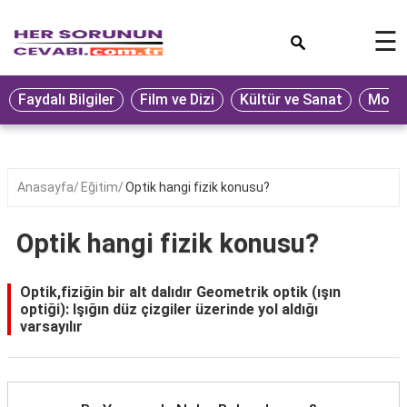
×
☰
Eğitim
Faydalı Bilgiler
Film ve Dizi
Kültür ve Sanat
Moda 
Ekonomi
Sağlık
Seyahat
Anasayfa
Eğitim
Optik hangi fizik konusu?
Spor
Optik hangi fizik konusu?
Oyun
Yaşam
Optik,fiziğin bir alt dalıdır Geometrik optik (ışın
optiği): Işığın düz çizgiler üzerinde yol aldığı
Hukuk
varsayılır
Blog