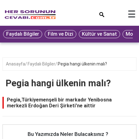
×
☰
Eğitim
Faydalı Bilgiler
Film ve Dizi
Kültür ve Sanat
Moda 
Ekonomi
Sağlık
Seyahat
Anasayfa
Faydalı Bilgiler
Pegia hangi ülkenin malı?
Spor
Pegia hangi ülkenin malı?
Oyun
Yaşam
Pegia,Türkiyemenşeli bir markadır Yenibosna
merkezli Erdoğan Deri Şirketi'ne aittir
Hukuk
Blog
Bu Yazımızda Neler Bulacaksınız ?