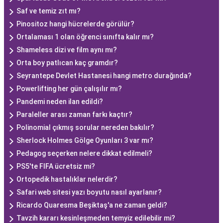
Saf ve temiz zıt mı?
Pinositoz hangi hücrelerde görülür?
Ortalaması 1 olan öğrenci sınıfta kalır mı?
Shameless dizi ve film aynı mı?
Orta boy patlıcan kaç gramdır?
Seyrantepe Devlet Hastanesi hangi metro durağında?
Powerlifting her gün çalışılır mı?
Pandemi neden ilan edildi?
Paraleller arası zaman farkı kaçtır?
Polinomial çıkmış sorular nereden bakılır?
Sherlock Holmes Gölge Oyunları 3 var mı?
Pedagog seçerken nelere dikkat edilmeli?
PS5'te FIFA ücretsiz mi?
Ortopedik hastalıklar nelerdir?
Safari web sitesi yazı boyutu nasıl ayarlanır?
Ricardo Quaresma Beşiktaş'a ne zaman geldi?
Tavzih kararı kesinleşmeden temyiz edilebilir mi?