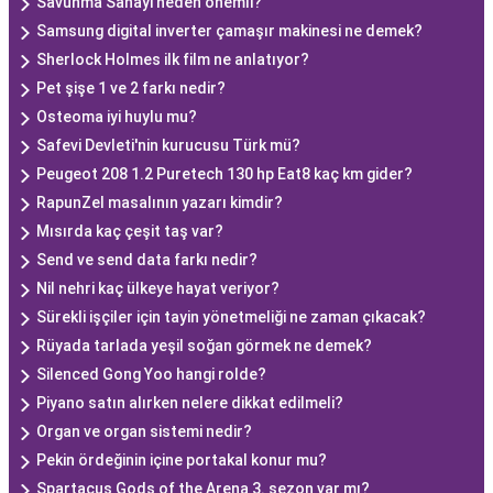
Savunma Sanayi neden önemli?
Samsung digital inverter çamaşır makinesi ne demek?
Sherlock Holmes ilk film ne anlatıyor?
Pet şişe 1 ve 2 farkı nedir?
Osteoma iyi huylu mu?
Safevi Devleti'nin kurucusu Türk mü?
Peugeot 208 1.2 Puretech 130 hp Eat8 kaç km gider?
RapunZel masalının yazarı kimdir?
Mısırda kaç çeşit taş var?
Send ve send data farkı nedir?
Nil nehri kaç ülkeye hayat veriyor?
Sürekli işçiler için tayin yönetmeliği ne zaman çıkacak?
Rüyada tarlada yeşil soğan görmek ne demek?
Silenced Gong Yoo hangi rolde?
Piyano satın alırken nelere dikkat edilmeli?
Organ ve organ sistemi nedir?
Pekin ördeğinin içine portakal konur mu?
Spartacus Gods of the Arena 3. sezon var mı?