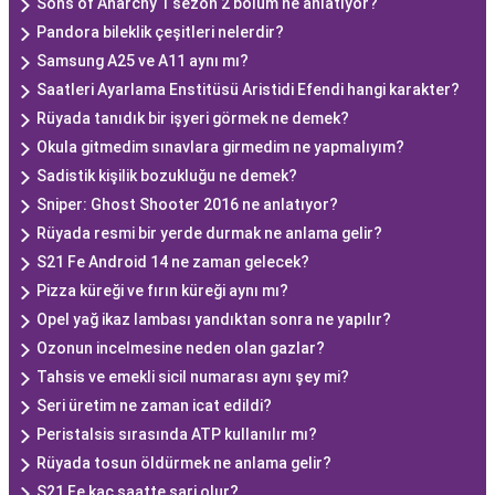
Sons of Anarchy 1 sezon 2 bölüm ne anlatıyor?
Pandora bileklik çeşitleri nelerdir?
Samsung A25 ve A11 aynı mı?
Saatleri Ayarlama Enstitüsü Aristidi Efendi hangi karakter?
Rüyada tanıdık bir işyeri görmek ne demek?
Okula gitmedim sınavlara girmedim ne yapmalıyım?
Sadistik kişilik bozukluğu ne demek?
Sniper: Ghost Shooter 2016 ne anlatıyor?
Rüyada resmi bir yerde durmak ne anlama gelir?
S21 Fe Android 14 ne zaman gelecek?
Pizza küreği ve fırın küreği aynı mı?
Opel yağ ikaz lambası yandıktan sonra ne yapılır?
Ozonun incelmesine neden olan gazlar?
Tahsis ve emekli sicil numarası aynı şey mi?
Seri üretim ne zaman icat edildi?
Peristalsis sırasında ATP kullanılır mı?
Rüyada tosun öldürmek ne anlama gelir?
S21 Fe kaç saatte şarj olur?