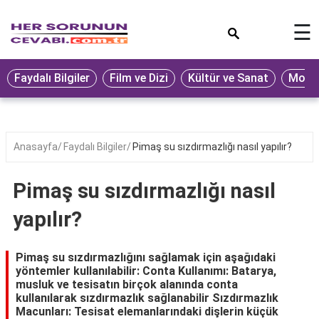
×
☰
Eğitim
Faydalı Bilgiler
Film ve Dizi
Kültür ve Sanat
Moda 
Ekonomi
Sağlık
Seyahat
Anasayfa
Faydalı Bilgiler
Pimaş su sızdırmazlığı nasıl yapılır?
Spor
Pimaş su sızdırmazlığı nasıl
Oyun
yapılır?
Yaşam
Hukuk
Pimaş su sızdırmazlığını sağlamak için aşağıdaki
yöntemler kullanılabilir: Conta Kullanımı: Batarya,
Blog
musluk ve tesisatın birçok alanında conta
kullanılarak sızdırmazlık sağlanabilir Sızdırmazlık
Macunları: Tesisat elemanlarındaki dişlerin küçük