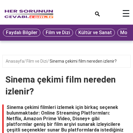
×
☰
Eğitim
Faydalı Bilgiler
Film ve Dizi
Kültür ve Sanat
Moda 
Ekonomi
Sağlık
Seyahat
Anasayfa
Film ve Dizi
Sinema çekimi film nereden izlenir?
Spor
Sinema çekimi film nereden
Oyun
izlenir?
Yaşam
Hukuk
Sinema çekimi filmleri izlemek için birkaç seçenek
bulunmaktadır: Online Streaming Platformları:
Blog
Netflix, Amazon Prime Video, Disney+ gibi
platformlar geniş bir film arşivi sunarak izleyicilere
çeşitli seçenekler sunar Bu platformlarda istediğiniz