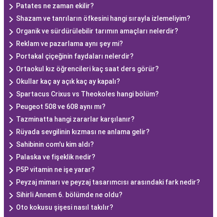
Patates ne zaman ekilir?
Shazam ve tanrıların öfkesini hangi sırayla izlemeliyim?
Organik ve sürdürülebilir tarımın amaçları nelerdir?
Reklam ve pazarlama aynı şey mi?
Portakal çiçeğinin faydaları nelerdir?
Ortaokul kız öğrencileri kaç saat ders görür?
Okullar kaç ay açık kaç ay kapalı?
Spartacus Crixus vs Theokoles hangi bölüm?
Peugeot 508 ve 608 aynı mı?
Tazminatta hangi zararlar karşılanır?
Rüyada sevgilinin kızması ne anlama gelir?
Sahibinin com'u kim aldı?
Palaska ve fişeklik nedir?
P5P vitamin ne işe yarar?
Peyzaj mimarı ve peyzaj tasarımcısı arasındaki fark nedir?
Sihirli Annem 6. bölümde ne oldu?
Oto kokusu şişesi nasıl takılır?