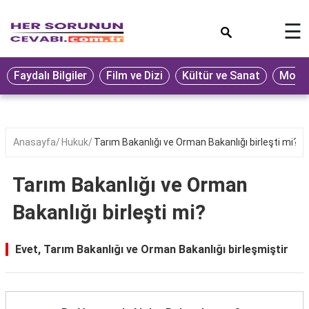
×
☰
Eğitim
Faydalı Bilgiler
Film ve Dizi
Kültür ve Sanat
Moda 
Ekonomi
Sağlık
Seyahat
Anasayfa
Hukuk
Tarım Bakanlığı ve Orman Bakanlığı birleşti mi?
Spor
Tarım Bakanlığı ve Orman
Oyun
Bakanlığı birleşti mi?
Yaşam
Hukuk
Evet, Tarım Bakanlığı ve Orman Bakanlığı birleşmiştir
Blog