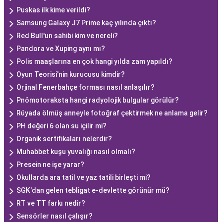
Puskas ilk kime verildi?
Samsung Galaxy J7 Prime kaç yılında çıktı?
Red Bull'un sahibi kim ve nereli?
Pandora ve Xuping aynı mı?
Polis maaşlarına en çok hangi yılda zam yapıldı?
Oyun Teorisi'nin kurucusu kimdir?
Orjinal Fenerbahçe forması nasıl anlaşılır?
Pnömotoraksta hangi radyolojik bulgular görülür?
Rüyada ölmüş anneyle fotoğraf çektirmek ne anlama gelir?
PH değeri 6 olan su içilir mi?
Organik sertifikaları nelerdir?
Muhabbet kuşu yuvalığı nasıl olmalı?
Presein ne işe yarar?
Okullarda ara tatil ve yaz tatili birleşti mi?
SGK'dan gelen tebligat e-devlette görünür mü?
RT ve TT farkı nedir?
Sensörler nasıl çalışır?