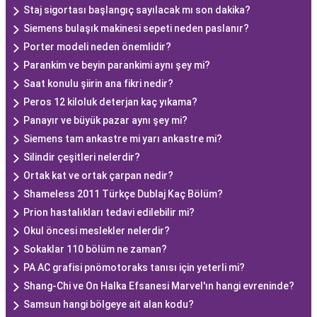
Staj sigortası başlangıç sayılacak mı son dakika?
Siemens bulaşık makinesi sepeti neden paslanır?
Porter modeli neden önemlidir?
Parankim ve beyin parankimi aynı şey mi?
Saat konulu şiirin ana fikri nedir?
Peros 12 kiloluk deterjan kaç yıkama?
Panayır ve büyük pazar aynı şey mi?
Siemens tam ankastre mi yarı ankastre mi?
Silindir çeşitleri nelerdir?
Ortak kat ve ortak çarpan nedir?
Shameless 2011 Türkçe Dublaj Kaç Bölüm?
Prion hastalıkları tedavi edilebilir mi?
Okul öncesi meslekler nelerdir?
Sokaklar 110 bölüm ne zaman?
PA AC grafisi pnömotoraks tanısı için yeterli mi?
Shang-Chi ve On Halka Efsanesi Marvel'ın hangi evreninde?
Samsun hangi bölgeye ait alan kodu?