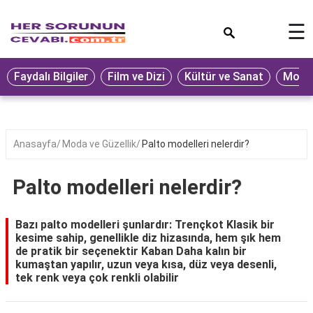
×
☰
Eğitim
Faydalı Bilgiler
Film ve Dizi
Kültür ve Sanat
Moda 
Ekonomi
Sağlık
Seyahat
Anasayfa
Moda ve Güzellik
Palto modelleri nelerdir?
Spor
Palto modelleri nelerdir?
Oyun
Yaşam
Bazı palto modelleri şunlardır: Trençkot Klasik bir
kesime sahip, genellikle diz hizasında, hem şık hem
Hukuk
de pratik bir seçenektir Kaban Daha kalın bir
kumaştan yapılır, uzun veya kısa, düz veya desenli,
Blog
tek renk veya çok renkli olabilir