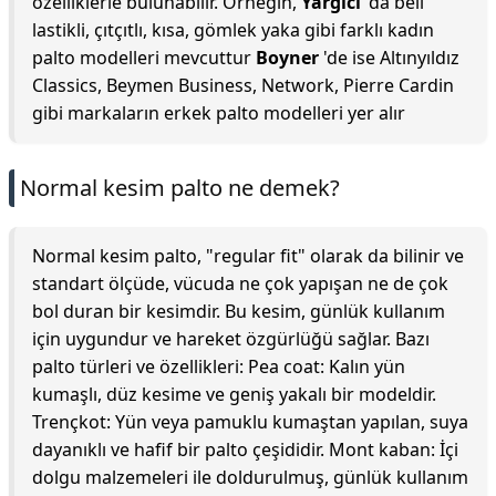
özelliklerle bulunabilir. Örneğin,
Yargıcı
'da beli
lastikli, çıtçıtlı, kısa, gömlek yaka gibi farklı kadın
palto modelleri mevcuttur
Boyner
'de ise Altınyıldız
Classics, Beymen Business, Network, Pierre Cardin
gibi markaların erkek palto modelleri yer alır
Normal kesim palto ne demek?
Normal kesim palto, "regular fit" olarak da bilinir ve
standart ölçüde, vücuda ne çok yapışan ne de çok
bol duran bir kesimdir. Bu kesim, günlük kullanım
için uygundur ve hareket özgürlüğü sağlar. Bazı
palto türleri ve özellikleri: Pea coat: Kalın yün
kumaşlı, düz kesime ve geniş yakalı bir modeldir.
Trençkot: Yün veya pamuklu kumaştan yapılan, suya
dayanıklı ve hafif bir palto çeşididir. Mont kaban: İçi
dolgu malzemeleri ile doldurulmuş, günlük kullanım