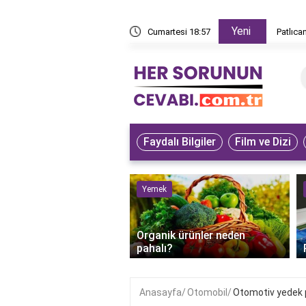
Yeni
z yapar?
Cumartesi 18:57
Patlıca
Faydalı Bilgiler
Film ve Dizi
ve Hayvanlar
Yemek
bet kuşunun iyileştiği
Organik ürünler neden
anlaşılır?
pahalı?
Anasayfa
Otomobil
Otomotiv yedek p