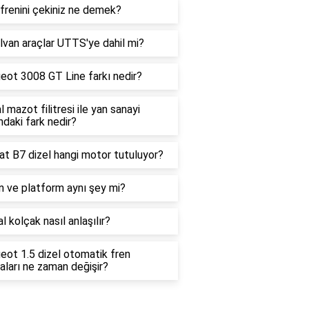
frenini çekiniz ne demek?
van araçlar UTTS'ye dahil mi?
eot 3008 GT Line farkı nedir?
al mazot filitresi ile yan sanayi
ndaki fark nedir?
t B7 dizel hangi motor tutuluyor?
n ve platform aynı şey mi?
nal kolçak nasıl anlaşılır?
ot 1.5 dizel otomatik fren
aları ne zaman değişir?