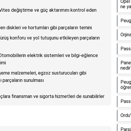
Opel 
ne ya
 Vites değiştirme ve güç aktarımını kontrol eden
Peuge
ren diskleri ve hortumları gibi parçaların temini
Orjin
Sürüş konforu ve yol tutuşunu etkileyen parçaların
Pass
Otomobillerin elektrik sistemleri ve bilgi-eğlence
imi
Panel
nedir
öşeme malzemeleri, egzoz susturucuları gibi
lı parçaların sunulması
Peug
öğren
açlara finansman ve sigorta hizmetleri de sunabilirler
Pass
Ordu'
Parsi