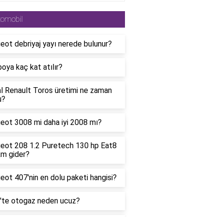
tomobil
ot debriyaj yayı nerede bulunur?
oya kaç kat atılır?
al Renault Toros üretimi ne zaman
u?
eot 3008 mi daha iyi 2008 mı?
eot 208 1.2 Puretech 130 hp Eat8
km gider?
ot 407'nin en dolu paketi hangisi?
'te otogaz neden ucuz?