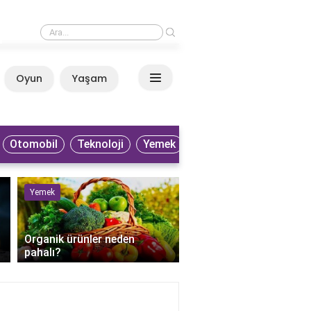
›
Patlıcan neden gaz yapar?
Oyun
Yaşam
Anasayfa
Otomobil
Teknoloji
Yemek
Yemek
Sağlık
Organik ürünler neden
pahalı?
Perkütan apse drenaji 