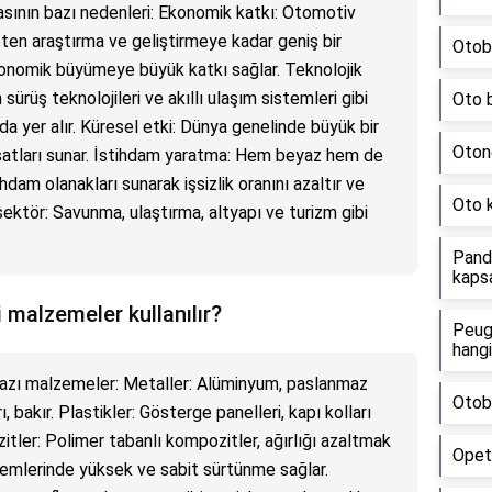
ının bazı nedenleri: Ekonomik katkı: Otomotiv
ten araştırma ve geliştirmeye kadar geniş bir
Otob
konomik büyümeye büyük katkı sağlar. Teknolojik
 sürüş teknolojileri ve akıllı ulaşım sistemleri gibi
Oto b
ında yer alır. Küresel etki: Dünya genelinde büyük bir
Oton
ırsatları sunar. İstihdam yaratma: Hem beyaz hem de
hdam olanakları sunarak işsizlik oranını azaltır ve
Oto k
k sektör: Savunma, ulaştırma, altyapı ve turizm gibi
Panda
kaps
malzemeler kullanılır?
Peug
hangi
bazı malzemeler: Metaller: Alüminyum, paslanmaz
Otobi
 bakır. Plastikler: Gösterge panelleri, kapı kolları
zitler: Polimer tabanlı kompozitler, ağırlığı azaltmak
Opet'
istemlerinde yüksek ve sabit sürtünme sağlar.