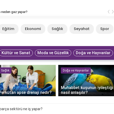
‹
n neden gaz yapar?
Eğitim
Ekonomi
Sağlık
Seyahat
Spor
Kültür ve Sanat
Moda ve Güzellik
Doğa ve Hayvanlar
Sağlık
Doğa ve Hayvanlar
Muhabbet kuşunun iyileştiği
Perkütan apse drenaji nedir?
nasıl anlaşılır?
arça sektörü ne iş yapar?