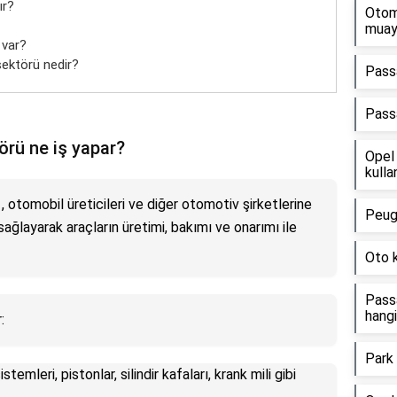
ır?
Otom
muay
 var?
sektörü nedir?
Pass
Passa
rü ne iş yapar?
Opel 
kulla
, otomobil üreticileri ve diğer otomotiv şirketlerine
Peug
sağlayarak araçların üretimi, bakımı ve onarımı ile
Oto k
Pass
hangi
:
Park
stemleri, pistonlar, silindir kafaları, krank mili gibi