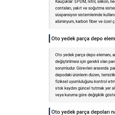
Kauçuklar: EPDM, nitril, silikon, n
contaları, yakıt ve soğutma siste
süspansiyon sistemlerinde kullanıl
alüminyum, karbon fiber ve özel çel
Oto yedek parça depo elema
Oto yedek parça depo elemanı, ar
değiştirilmesi için gerekli olan p
sorumludur. Görevleri arasında: par
depodaki ürünlerin düzen, temizlik
fiziksel uyumluluğunu kontrol e
stok kaydını güncel tutmak yer alı
veya kuruma göre değişiklik göster
Oto yedek parça depoları na