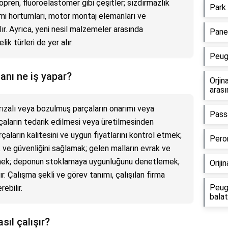
eopren, fluoroelastomer gibi çeşitler; sızdırmazlık
Park 
mi hortumları, motor montaj elemanları ve
ır. Ayrıca, yeni nesil malzemeler arasında
Panel
ik türleri de yer alır.
Peug
nı ne iş yapar?
Orjin
arası
ızalı veya bozulmuş parçaların onarımı veya
Passa
arçaların tedarik edilmesi veya üretilmesinden
çaların kalitesini ve uygun fiyatlarını kontrol etmek;
Pero
 ve güvenliğini sağlamak; gelen malların evrak ve
tmek; deponun stoklamaya uygunluğunu denetlemek;
Oriji
r. Çalışma şekli ve görev tanımı, çalışılan firma
Peuge
ebilir.
balat
sıl çalışır?