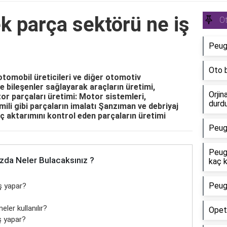
k parça sektörü ne iş
O
Peuge
Oto b
tomobil üreticileri ve diğer otomotiv
ve bileşenler sağlayarak araçların üretimi,
Orjin
otor parçaları üretimi: Motor sistemleri,
durd
k mili gibi parçaların imalatı Şanzıman ve debriyaj
üç aktarımını kontrol eden parçaların üretimi
Peug
Peug
zda Neler Bulacaksınız ?
kaç 
Peuge
ş yapar?
er kullanılır?
Opet
ş yapar?