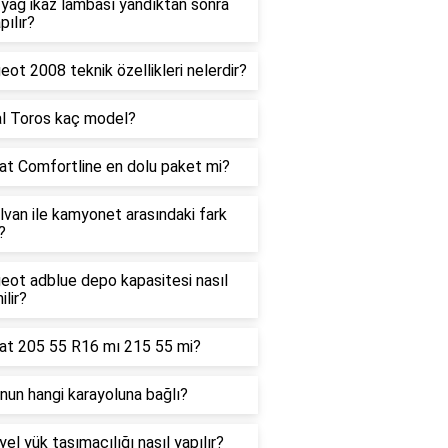
yağ ikaz lambası yandıktan sonra
pılır?
ot 2008 teknik özellikleri nelerdir?
al Toros kaç model?
at Comfortline en dolu paket mi?
van ile kamyonet arasındaki fark
?
eot adblue depo kapasitesi nasıl
ilir?
at 205 55 R16 mı 215 55 mi?
nun hangi karayoluna bağlı?
yel yük taşımacılığı nasıl yapılır?