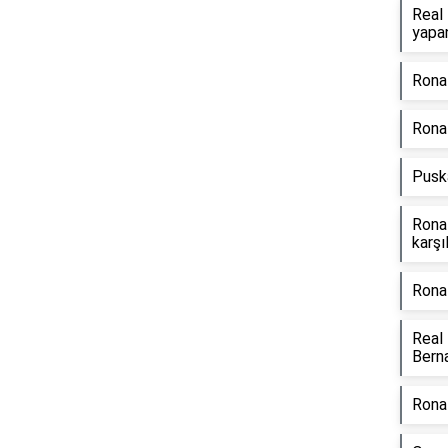
Real 
yapan
Ronal
Ronal
Pusk
Rona
karşı
Ronal
Real
Bern
Rona