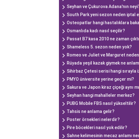
Seyhan ve Çukurova Adana'nın neyi
South Park yeni sezon neden iptal e
Osteopatlar hangi hastalıklara bak
Osmanlıda kadı nasıl seçilir?
Passat B7 kasa 2010 ne zaman çıkt
Shameless 5. sezon neden yok?
Romeo ve Juliet ve Marguret neden
Rüyada yeşil kazak giymek ne anlam
Sihirbaz Çetesi serisi hangi sırayla 
PMYO üniversite yerine geçer mi?
Sakura ve Japon kiraz çiçeği aynı m
Seyhan hangi mahalleler merkez?
PUBG Mobile FBS nasıl yükseltilir?
Tahsis ne anlama gelir?
Poster örnekleri nelerdir?
Pire böcekleri nasıl yok edilir?
Sahne kelimesinin mecaz anlamı ne