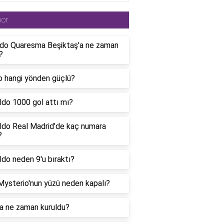
por
rdo Quaresma Beşiktaş'a ne zaman
?
o hangi yönden güçlü?
ldo 1000 gol attı mı?
ldo Real Madrid'de kaç numara
?
do neden 9'u bıraktı?
Mysterio'nun yüzü neden kapalı?
 a ne zaman kuruldu?