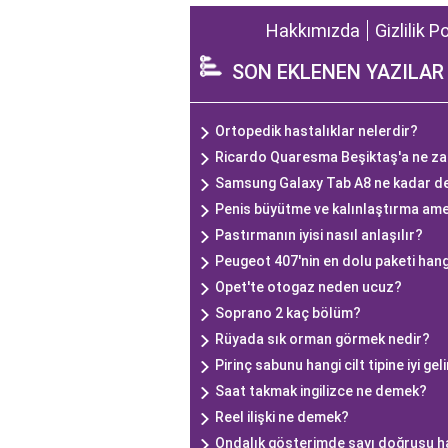
Hakkımızda
Gizlilik P
SON EKLENEN YAZILAR
Ortopedik hastalıklar nelerdir?
Ricardo Quaresma Beşiktaş'a ne za
Samsung Galaxy Tab A8 ne kadar de
Penis büyütme ve kalınlaştırma ame
Pastırmanın iyisi nasıl anlaşılır?
Peugeot 407'nin en dolu paketi hang
Opet'te otogaz neden ucuz?
Soprano 2 kaç bölüm?
Rüyada sık orman görmek nedir?
Pirinç sabunu hangi cilt tipine iyi gel
Saat takmak ingilizce ne demek?
Reel ilişki ne demek?
Ondalık gösterimde sayı doğrusu h