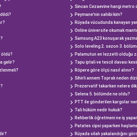
?
Sincan Cezaevine hangi metro d
dildi?
Peymane'nin sahibi kim?
ar?
Rüyada vücudunda kanayan ya
Online üniversite okumak mantı
ı?
Samsung A23 konuşarak yazma n
Solo leveling 2. sezon 3. bölü
 öldü?
Palamutun en lezzetli olduğu z
a gelir?
Tapu iptali ve tescil davası ke
izlenmeli?
Röpere göre ölçü nasıl alınır?
Sihirli annem Toprak neden dizi
ı?
Prezervatif takarken nelere dik
Selena 5. bölümde ne oldu?
PTT ile gönderilen kargolar ne
Tali hüküm nedir hukuk?
Rehberlik öğretmeni ne iş yapa
Patates cipsi yaparken haşlam
dir?
Rüyada silah yakalandığını gör