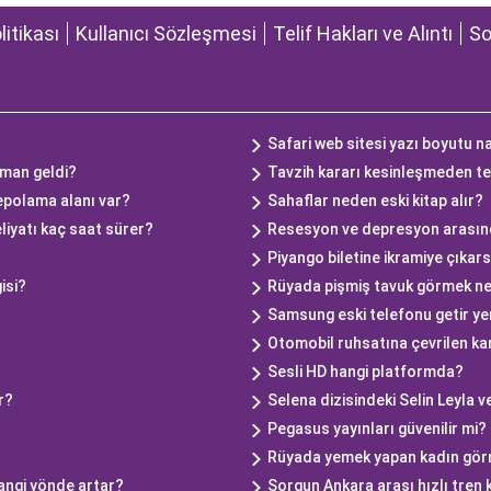
olitikası
Kullanıcı Sözleşmesi
Telif Hakları ve Alıntı
So
Safari web sitesi yazı boyutu na
man geldi?
Tavzih kararı kesinleşmeden tem
polama alanı var?
Sahaflar neden eski kitap alır?
liyatı kaç saat sürer?
Resesyon ve depresyon arasınd
Piyango biletine ikramiye çıka
isi?
Rüyada pişmiş tavuk görmek n
Samsung eski telefonu getir yeni
Otomobil ruhsatına çevrilen 
Sesli HD hangi platformda?
ir?
Selena dizisindeki Selin Leyla v
Pegasus yayınları güvenilir mi?
Rüyada yemek yapan kadın gö
angi yönde artar?
Sorgun Ankara arası hızlı tren 