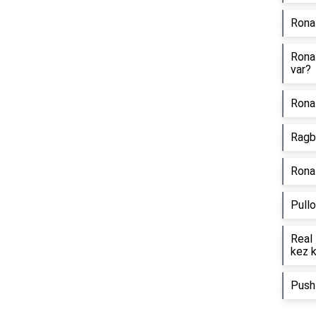
Ronal
Ronal
var?
Ronal
Ragbi
Rona
Pullo
Real 
kez 
Push 