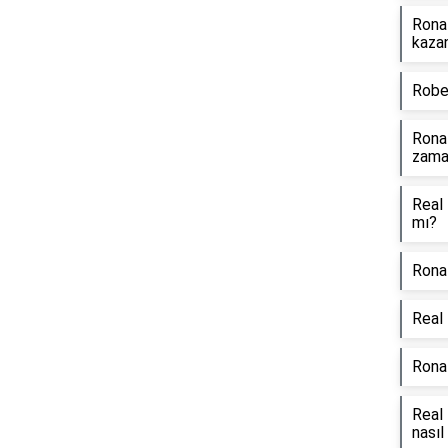
Rona
kaza
Rober
Ronal
zama
Real
mı?
Ronal
Real 
Rona
Real 
nasıl