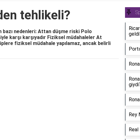
en tehlikeli?
S
Rica
n bazı nedenleri: Attan düşme riski Polo
geldi
iyle karşı karşıyadır Fiziksel müdahaleler At
kiplere fiziksel müdahale yapılamaz, ancak belirli
Port
Rona
Rona
giydi
Ronal
Rey 
Real