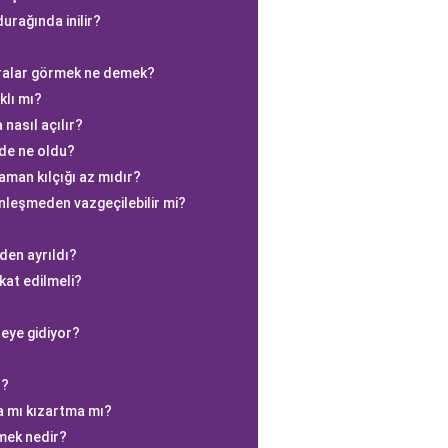
urağında inilir?
ralar görmek ne demek?
klı mı?
asıl açılır?
mde ne oldu?
aman kılçığı az mıdır?
sinleşmeden vazgeçilebilir mi?
den ayrıldı?
kat edilmeli?
reye gidiyor?
r?
a mı kızartma mı?
mek nedir?