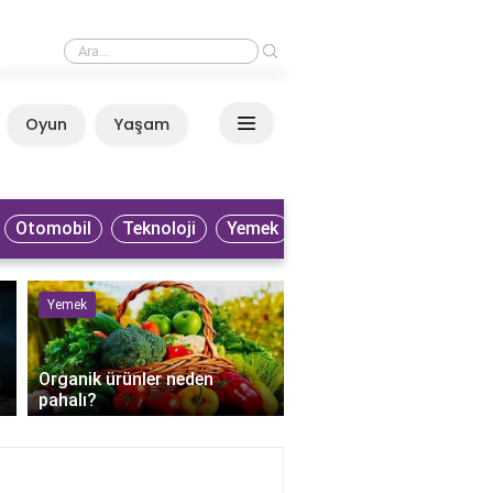
›
Patlıcan neden gaz yapar?
Oyun
Yaşam
Anasayfa
Otomobil
Teknoloji
Yemek
Yemek
Sağlık
Organik ürünler neden
pahalı?
Perkütan apse drenaji 