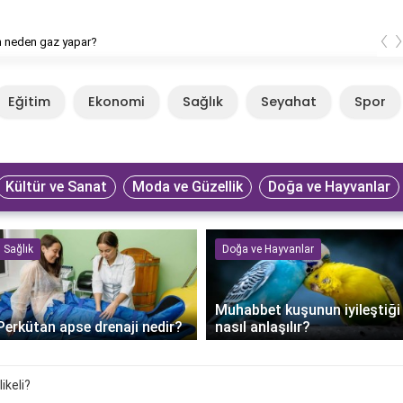
‹
n neden gaz yapar?
Eğitim
Ekonomi
Sağlık
Seyahat
Spor
Kültür ve Sanat
Moda ve Güzellik
Doğa ve Hayvanlar
Sağlık
Doğa ve Hayvanlar
Muhabbet kuşunun iyileştiği
Perkütan apse drenaji nedir?
nasıl anlaşılır?
ikeli?