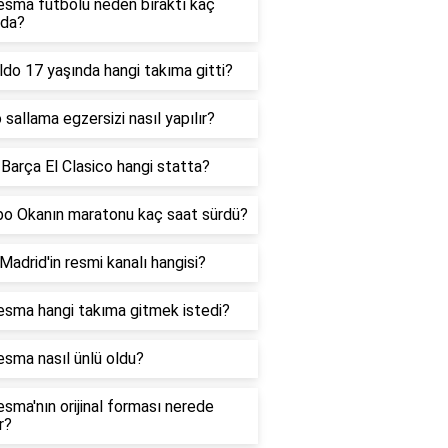
esma futbolu neden bıraktı kaç
nda?
do 17 yaşında hangi takıma gitti?
sallama egzersizi nasıl yapılır?
Barça El Clasico hangi statta?
o Okanın maratonu kaç saat sürdü?
Madrid'in resmi kanalı hangisi?
esma hangi takıma gitmek istedi?
sma nasıl ünlü oldu?
sma'nın orijinal forması nerede
r?