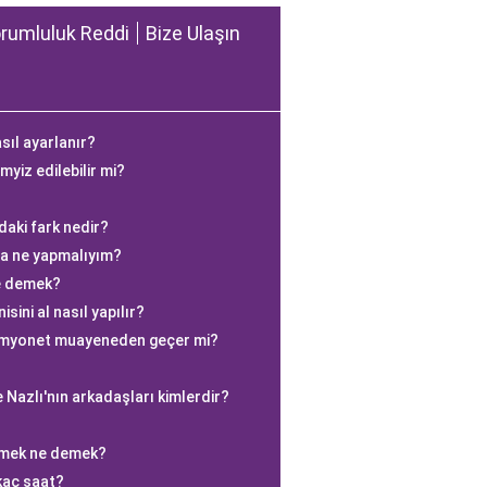
rumluluk Reddi
Bize Ulaşın
sıl ayarlanır?
yiz edilebilir mi?
aki fark nedir?
rsa ne yapmalıyım?
e demek?
sini al nasıl yapılır?
kamyonet muayeneden geçer mi?
e Nazlı'nın arkadaşları kimlerdir?
rmek ne demek?
kaç saat?