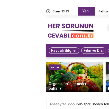
Yeni
z yapar?
Cuma 13:33
Patlıca
Faydalı Bilgiler
Film ve Dizi
ve Hayvanlar
Yemek
bet kuşunun iyileştiği
Organik ürünler neden
anlaşılır?
pahalı?
Anasayfa
Spor
Polo sporu neden tehl