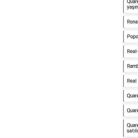
Quar
yaşı
Ronal
Popo 
Real-
Ramb
Real 
Quar
Quare
Quare
satılı