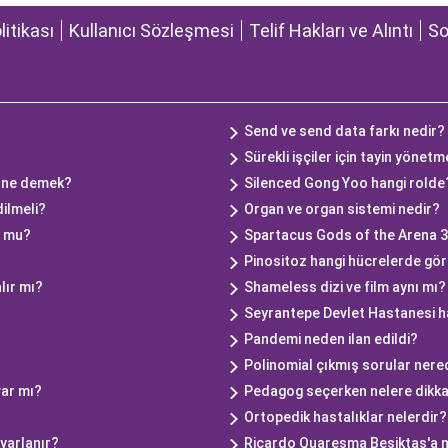
olitikası
Kullanıcı Sözleşmesi
Telif Hakları ve Alıntı
So
Send ve send data farkı nedir?
Sürekli işçiler için tayin yönet
k ne demek?
Silenced Gong Yoo hangi rolde
dilmeli?
Organ ve organ sistemi nedir?
r mu?
Spartacus Gods of the Arena 3
Pinositoz hangi hücrelerde gör
lır mı?
Shameless dizi ve film aynı mı?
Seyrantepe Devlet Hastanesi 
Pandemi neden ilan edildi?
Polinomial çıkmış sorular nere
var mı?
Pedagog seçerken nelere dikka
Ortopedik hastalıklar nelerdir?
ayarlanır?
Ricardo Quaresma Beşiktaş'a 