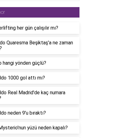
por
lifting her gün çalışılır mı?
rdo Quaresma Beşiktaş'a ne zaman
?
o hangi yönden güçlü?
ldo 1000 gol attı mı?
ldo Real Madrid'de kaç numara
?
do neden 9'u bıraktı?
Mysterio'nun yüzü neden kapalı?