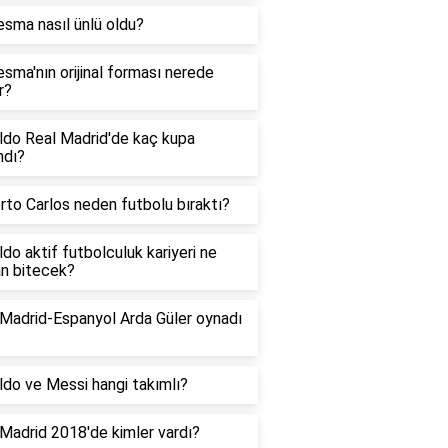
sma nasıl ünlü oldu?
sma'nın orijinal forması nerede
r?
ldo Real Madrid'de kaç kupa
ndı?
to Carlos neden futbolu bıraktı?
do aktif futbolculuk kariyeri ne
n bitecek?
 Madrid-Espanyol Arda Güler oynadı
do ve Messi hangi takımlı?
Madrid 2018'de kimler vardı?