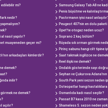
edilebilir mi?
Samsung Galaxy Tab A8 ne kad
Penis büyütme ve kalınlaştırma
fark nedir?
Pastırmanın iyisi nasıl anlaşılır
e yapmalıyım?
Peugeot 407'nin en dolu paketi
mek?
Opet'te otogaz neden ucuz?
al nasıl yapılır?
Soprano 2 kaç bölüm?
onet muayeneden geçer mi?
Rüyada sık orman görmek nedi
Pirinç sabunu hangi cilt tipine iy
lı'nın arkadaşları kimlerdir?
Saat takmak ingilizce ne deme
Reel ilişki ne demek?
 ne demek?
Ondalık gösterimde sayı doğru
saat?
Seyhan ve Çukurova Adana'nın 
nda inilir?
South Park yeni sezon neden ipt
Osteopatlar hangi hastalıklara
r görmek ne demek?
Osmanlıda kadı nasıl seçilir?
ı?
Passat B7 kasa 2010 ne zaman 
 açılır?
Shameless 5. sezon neden yok