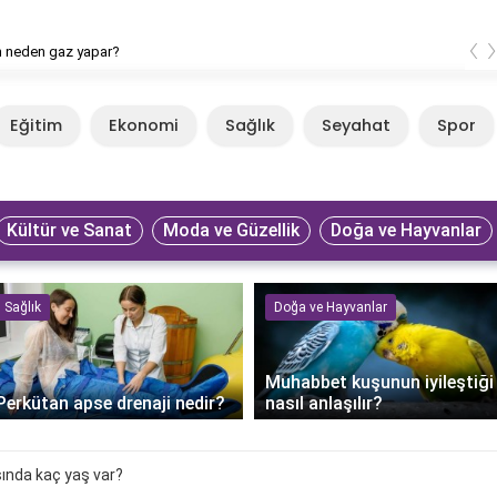
‹
n neden gaz yapar?
Eğitim
Ekonomi
Sağlık
Seyahat
Spor
Kültür ve Sanat
Moda ve Güzellik
Doğa ve Hayvanlar
Sağlık
Doğa ve Hayvanlar
Muhabbet kuşunun iyileştiği
Perkütan apse drenaji nedir?
nasıl anlaşılır?
sında kaç yaş var?