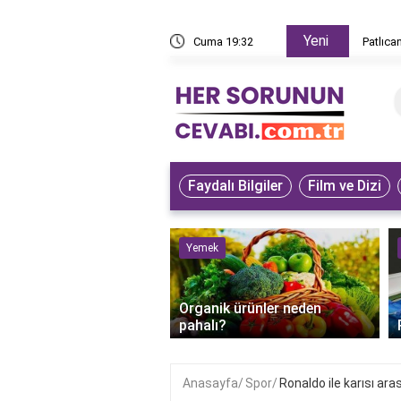
Yeni
z yapar?
Cuma 19:32
Patlıca
Faydalı Bilgiler
Film ve Dizi
ve Hayvanlar
Yemek
bet kuşunun iyileştiği
Organik ürünler neden
anlaşılır?
pahalı?
Anasayfa
Spor
Ronaldo ile karısı ara