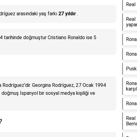
Real
dríguez arasındaki yaş farkı
27 yıldır
.
Real 
yapan
 tarihinde doğmuştur Cristiano Ronaldo ise 5
Ronal
Ronal
Pusk
Rona
na Rodríguez'dir. Georgina Rodríguez, 27 Ocak 1994
karşı
e doğmuş İspanyol bir sosyal medya kişiliği ve
Ronal
Real
?
Bern