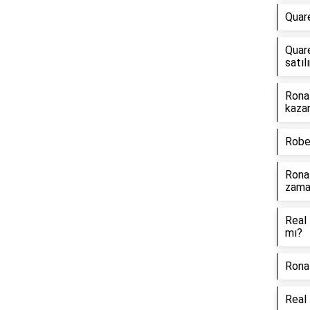
Quare
Quare
satılı
Rona
kaza
Rober
Ronal
zama
Real
mı?
Ronal
Real 