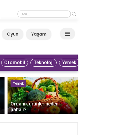
›
Patlıcan neden gaz yapar?
Oyun
Yaşam
Anasayfa
Otomobil
Teknoloji
Yemek
Yemek
Sağlık
Organik ürünler neden
pahalı?
Perkütan apse drenaji 