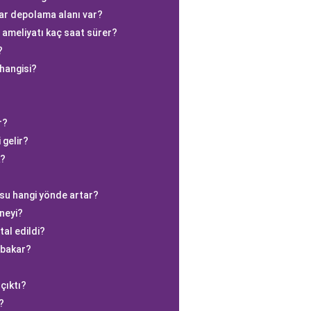
ar depolama alanı var?
 ameliyatı kaç saat sürer?
?
 hangisi?
r?
i gelir?
k?
su hangi yönde artar?
neyi?
al edildi?
 bakar?
çıktı?
?