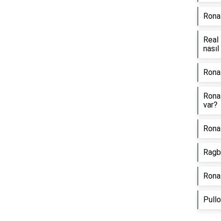
Rona
Real 
nasıl
Ronal
Ronal
var?
Ronal
Ragbi
Rona
Pullo