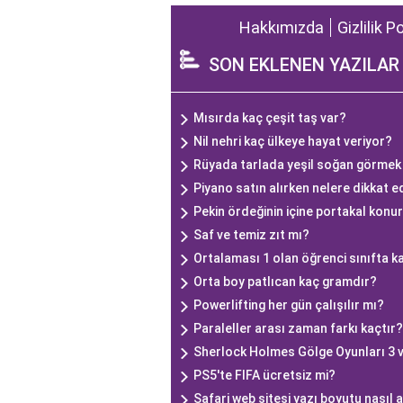
Hakkımızda
Gizlilik P
SON EKLENEN YAZILAR
Mısırda kaç çeşit taş var?
Nil nehri kaç ülkeye hayat veriyor?
Rüyada tarlada yeşil soğan görme
Piyano satın alırken nelere dikkat e
Pekin ördeğinin içine portakal konu
Saf ve temiz zıt mı?
Ortalaması 1 olan öğrenci sınıfta ka
Orta boy patlıcan kaç gramdır?
Powerlifting her gün çalışılır mı?
Paraleller arası zaman farkı kaçtır?
Sherlock Holmes Gölge Oyunları 3 
PS5'te FIFA ücretsiz mi?
Safari web sitesi yazı boyutu nasıl 