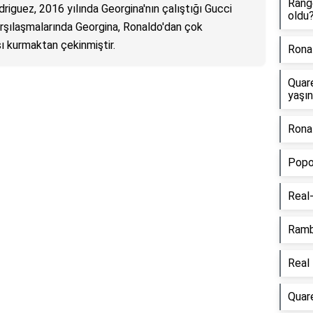
Rang
riguez, 2016 yılında Georgina'nın çalıştığı Gucci
oldu
arşılaşmalarında Georgina, Ronaldo'dan çok
ı kurmaktan çekinmiştir.
Rona
Quar
yaşı
Ronal
Popo 
Real-
Ramb
Real 
Quar