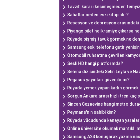
Tavzih kararı kesinleşmeden temyiz 
Sahaflar neden eski kitap alır?
Resesyon ve depresyon arasındaki 
Piyango biletine ikramiye çıkarsa n
Rüyada pişmiş tavuk görmek ne de
Samsung eski telefonu getir yenisini 
Otomobil ruhsatına çevrilen kamy
Sesli HD hangi platformda?
Selena dizisindeki Selin Leyla ve Naz
Pegasus yayınları güvenilir mi?
Rüyada yemek yapan kadın görmek
Sorgun Ankara arası hızlı tren kaç 
Sincan Cezaevine hangi metro durağı
Peymane'nin sahibi kim?
Rüyada vücudunda kanayan yarala
Online üniversite okumak mantıklı m
Samsung A23 konuşarak yazma nasıl