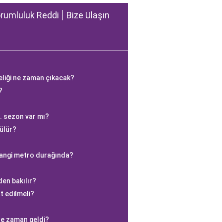
rumluluk Reddi
Bize Ulaşın
meliği ne zaman çıkacak?
?
. sezon var mı?
ülür?
hangi metro durağında?
den bakılır?
t edilmeli?
ne zaman geldi?