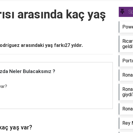
rısı arasında kaç yaş
S
Power
Rica
dríguez arasındaki yaş farkı27 yıldır.
geldi
Port
zda Neler Bulacaksınız ?
Rona
var?
Rona
giydi
Ronal
Rey 
 kaç yaş var?