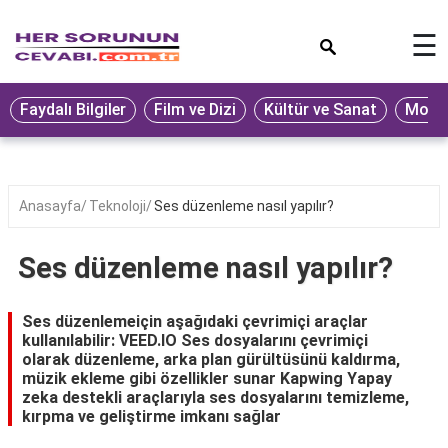
×
☰
Eğitim
Faydalı Bilgiler
Film ve Dizi
Kültür ve Sanat
Moda 
Ekonomi
Sağlık
Seyahat
Anasayfa
Teknoloji
Ses düzenleme nasıl yapılır?
Spor
Ses düzenleme nasıl yapılır?
Oyun
Yaşam
Ses düzenlemeiçin aşağıdaki çevrimiçi araçlar
kullanılabilir: VEED.IO Ses dosyalarını çevrimiçi
Hukuk
olarak düzenleme, arka plan gürültüsünü kaldırma,
müzik ekleme gibi özellikler sunar Kapwing Yapay
Blog
zeka destekli araçlarıyla ses dosyalarını temizleme,
kırpma ve geliştirme imkanı sağlar