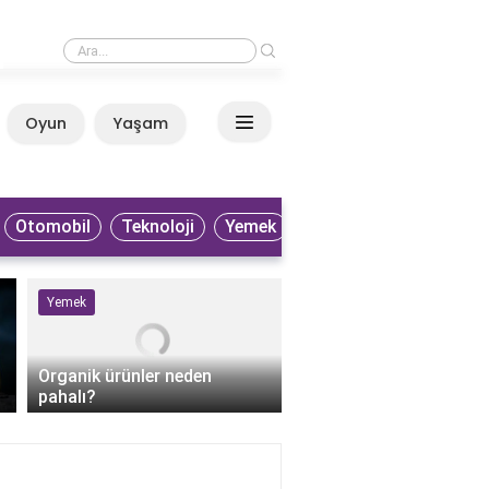
›
Patlıcan neden gaz yapar?
Oyun
Yaşam
Anasayfa
Otomobil
Teknoloji
Yemek
Yemek
Sağlık
Organik ürünler neden
pahalı?
Perkütan apse drenaji 