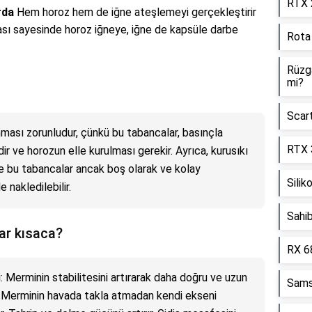
RTX 2
rda
Hem horoz hem de iğne ateşlemeyi gerçekleştirir
lası sayesinde horoz iğneye, iğne de kapsüle darbe
Rota
Rüzga
mi?
Scart
ması zorunludur, çünkü bu tabancalar, basınçla
RTX 3
 ve horozun elle kurulması gerekir. Ayrıca, kurusıkı
e bu tabancalar ancak boş olarak ve kolay
Silik
 nakledilebilir.
Sahib
rar kısaca?
RX 6
i: Merminin stabilitesini artırarak daha doğru ve uzun
Sams
ar. Merminin havada takla atmadan kendi ekseni