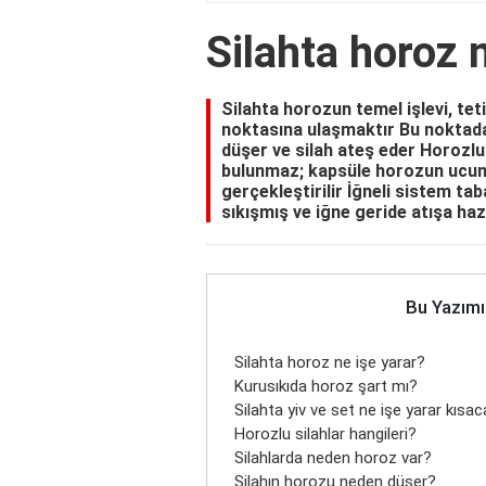
Silahta horoz 
Silahta horozun temel işlevi, teti
noktasına ulaşmaktır Bu noktada
düşer ve silah ateş eder Horozl
bulunmaz; kapsüle horozun ucund
gerçekleştirilir İğneli sistem t
sıkışmış ve iğne geride atışa haz
Bu Yazımı
Silahta horoz ne işe yarar?
Kurusıkıda horoz şart mı?
Silahta yiv ve set ne işe yarar kısa
Horozlu silahlar hangileri?
Silahlarda neden horoz var?
Silahın horozu neden düşer?