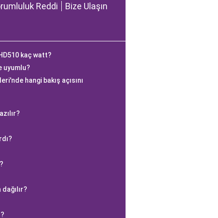
rumluluk Reddi
Bize Ulaşın
BHD510 kaç watt?
e uyumlu?
eri'nde hangi bakış açısını
azılır?
rdı?
?
 dağılır?
r?