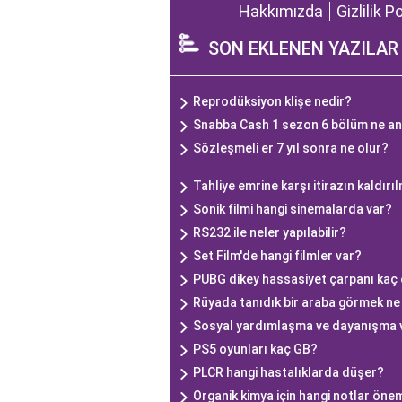
Hakkımızda
Gizlilik P
SON EKLENEN YAZILAR
Reprodüksiyon klişe nedir?
Snabba Cash 1 sezon 6 bölüm ne an
Sözleşmeli er 7 yıl sonra ne olur?
Tahliye emrine karşı itirazın kaldır
Sonik filmi hangi sinemalarda var?
RS232 ile neler yapılabilir?
Set Film'de hangi filmler var?
PUBG dikey hassasiyet çarpanı kaç 
Rüyada tanıdık bir araba görmek n
Sosyal yardımlaşma ve dayanışma v
PS5 oyunları kaç GB?
PLCR hangi hastalıklarda düşer?
Organik kimya için hangi notlar önem