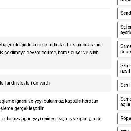
Send 
Safar
ayarl
etik çekildiğinde kurulup ardından bir sınır noktasına
Sams
depol
k çekilmeye devam edilirse, horoz düşer ve silah
Samsu
nasıl
e farklı işlevleri de vardır:
Sesl
Sams
şleme iğnesi ve yayı bulunmaz; kapsüle horozun
açılır
eşleme gerçekleştirilir
Röper
bulunmaz; iğne yayı daima sıkışmış ve iğne geride