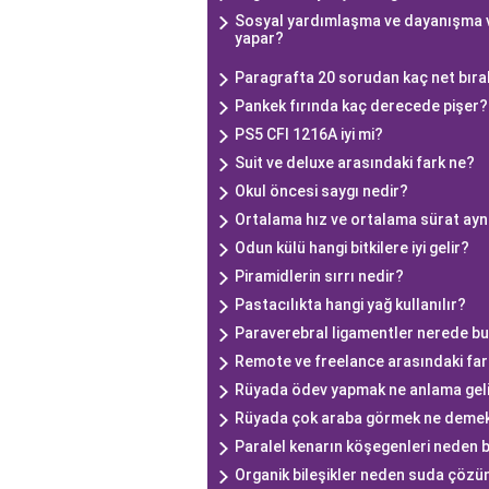
Sosyal yardımlaşma ve dayanışma va
yapar?
Paragrafta 20 sorudan kaç net bıra
Pankek fırında kaç derecede pişer?
PS5 CFI 1216A iyi mi?
Suit ve deluxe arasındaki fark ne?
Okul öncesi saygı nedir?
Ortalama hız ve ortalama sürat ayn
Odun külü hangi bitkilere iyi gelir?
Piramidlerin sırrı nedir?
Pastacılıkta hangi yağ kullanılır?
Paraverebral ligamentler nerede b
Remote ve freelance arasındaki far
Rüyada ödev yapmak ne anlama gel
Rüyada çok araba görmek ne demek
Paralel kenarın köşegenleri neden bi
Organik bileşikler neden suda çöz