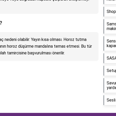
Shopi
?
Sams
makin
ç nedeni olabilir: Yayın kısa olması. Horoz tutma
Sensö
kapan
sının horoz düşürme mandalına temas etmesi. Bu tür
ilah tamircisine başvurulması önerilir.
SASA
Setu
Savun
yardı
Sesli