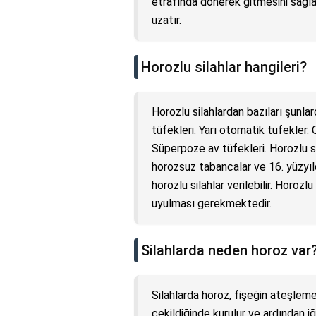
etrafında dönerek gitmesini sağlar
uzatır.
Horozlu silahlar hangileri?
Horozlu silahlardan bazıları şunlar
tüfekleri. Yarı otomatik tüfekler. 
Süperpoze av tüfekleri. Horozlu si
horozsuz tabancalar ve 16. yüzyıl
horozlu silahlar verilebilir. Horozl
uyulması gerekmektedir.
Silahlarda neden horoz var
Silahlarda horoz, fişeğin ateşleme
çekildiğinde kurulur ve ardından