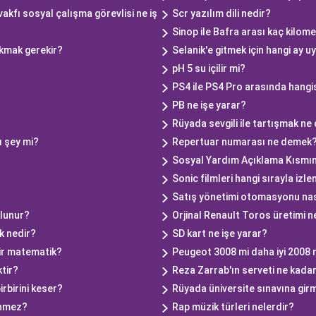
kfı sosyal çalışma görevlisi ne iş
Scr yazılım dili nedir?
Sinop ile Bafra arası kaç kilom
kmak gerekir?
Selanik'e gitmek için hangi ay 
pH 5 su içilir mi?
PS4 ile PS4 Pro arasında hangis
PB ne işe yarar?
Rüyada sevgili ile tartışmak n
ı şey mi?
Repertuar numarası ne demek
Sosyal Yardım Açıklama Kısmın
Sonic filmleri hangi sırayla izle
Satış yönetimi otomasyonu nası
ulunur?
Orjinal Renault Toros üretimi 
k nedir?
SD kart ne işe yarar?
ir matematik?
Peugeot 3008 mi daha iyi 2008 
tir?
Reza Zarrab'ın serveti ne kada
rbirini keser?
Rüyada üniversite sınavına gi
ünmez?
Rap müzik türleri nelerdir?