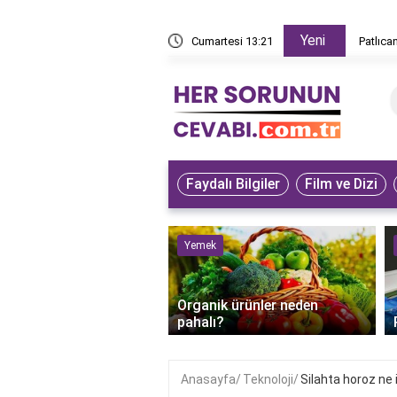
Yeni
z yapar?
Cumartesi 13:21
Patlıca
Faydalı Bilgiler
Film ve Dizi
ve Hayvanlar
Yemek
bet kuşunun iyileştiği
Organik ürünler neden
anlaşılır?
pahalı?
Anasayfa
Teknoloji
Silahta horoz ne 