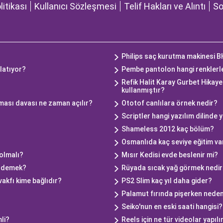
olitikası
Kullanıcı Sözleşmesi
Telif Hakları ve Alıntı
So
Philips saç kurutma makinesi 
latıyor?
Pembe pantolon hangi renklerl
Refik Halit Karay Gurbet Hikayel
kullanmıştır?
ılması davası ne zaman açılır?
Ototof canlılara örnek nedir?
Scriptler hangi yazılım dilinde y
Shameless 2012 kaç bölüm?
Osmanlıda kaç seviye eğitim va
olmalı?
Mısır Kedisi evde beslenir mi?
e demek?
Rüyada sıcak yağ görmek nedir
akfı kime bağlıdır?
PS2 Slim kaç yıl daha gider?
Palamut fırında pişerken neden
Seiko'nun en eski saati hangisi?
li?
Reels için ne tür videolar yapılı