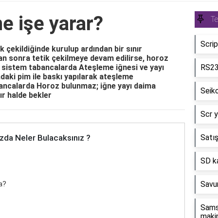
ne işe yarar?
Te
Scrip
k çekildiğinde kurulup ardından bir sınır
n sonra tetik çekilmeye devam edilirse, horoz
u sistem tabancalarda Ateşleme iğnesi ve yayı
RS232
aki pim ile baskı yapılarak ateşleme
abancalarda Horoz bulunmaz; iğne yayı daima
Seiko
ır halde bekler
Scr y
zda Neler Bulacaksınız ?
Satış
SD ka
ca?
Savu
Samsu
maki