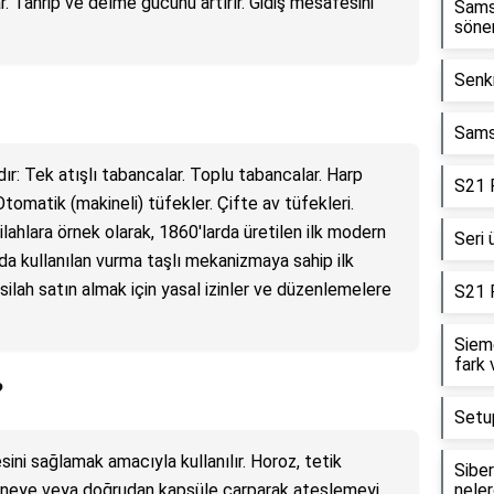
. Tahrip ve delme gücünü artırır. Gidiş mesafesini
Sams
söne
Senkr
Sams
dır: Tek atışlı tabancalar. Toplu tabancalar. Harp
S21 
Otomatik (makineli) tüfekler. Çifte av tüfekleri.
lahlara örnek olarak, 1860'larda üretilen ilk modern
Seri 
da kullanılan vurma taşlı mekanizmaya sahip ilk
u silah satın almak için yasal izinler ve düzenlemelere
S21 F
Siem
fark 
?
Setu
sini sağlamak amacıyla kullanılır. Horoz, tetik
Siber
 iğneye veya doğrudan kapsüle çarparak ateşlemeyi
neler