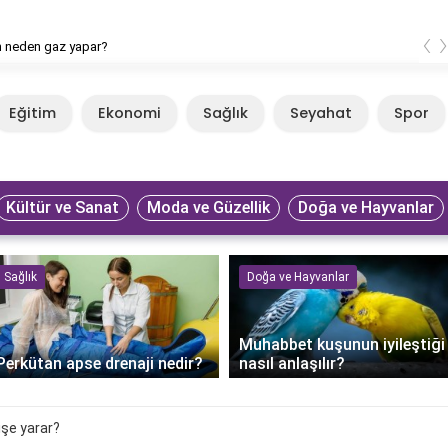
‹
n neden gaz yapar?
Eğitim
Ekonomi
Sağlık
Seyahat
Spor
Kültür ve Sanat
Moda ve Güzellik
Doğa ve Hayvanlar
Sağlık
Doğa ve Hayvanlar
Muhabbet kuşunun iyileştiği
Perkütan apse drenaji nedir?
nasıl anlaşılır?
işe yarar?