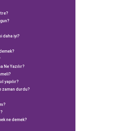
etre?
uygun?
i daha iyi?
e demek?
?
a Ne Yazılır?
nmeli?
l yapılır?
ne zaman durdu?
mı?
r?
rmek ne demek?