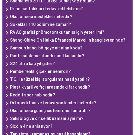
Shameless 2011 Türkçe Dublaj Kaç Bölüm?
Prion hastalıkları tedavi edilebilir mi?
Okul öncesi meslekler nelerdir?
Sokaklar 110 bölüm ne zaman?
PA AC grafisi pnömotoraks tanısı için yeterli mi?
Shang-Chi ve On Halka Efsanesi Marvel'ın hangi evreninde?
Samsun hangi bölgeye ait alan kodu?
Pasta süsleme standı nasıl kullanılır?
S24 ultra kaç yıl gider?
Pembe renkli çiçekler nelerdir?
T.C. ile tüzel kişi sorgulama nasıl yapılır?
Plastik varil ve fıçı arasındaki fark nedir?
Reddit spor hub nedir?
Ortopedi tanı ve tedavi yöntemleri nelerdir?
Okul öncesi güneş sistemi nasıl anlatılır?
Seksolog ve cinsellik uzmanı aynı mı?
Siccîn 4 ne anlatıyor?
Tapu iptali zamanaşımı nasıl hesaplanır?