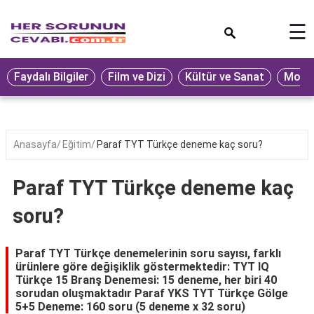
×
☰
Eğitim
Faydalı Bilgiler
Film ve Dizi
Kültür ve Sanat
Moda 
Ekonomi
Sağlık
Seyahat
Anasayfa
Eğitim
Paraf TYT Türkçe deneme kaç soru?
Spor
Paraf TYT Türkçe deneme kaç
Oyun
soru?
Yaşam
Hukuk
Paraf TYT Türkçe denemelerinin soru sayısı, farklı
ürünlere göre değişiklik göstermektedir: TYT IQ
Blog
Türkçe 15 Branş Denemesi: 15 deneme, her biri 40
sorudan oluşmaktadır Paraf YKS TYT Türkçe Gölge
5+5 Deneme: 160 soru (5 deneme x 32 soru)