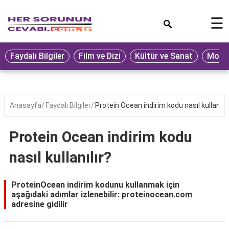
×
☰
Eğitim
Faydalı Bilgiler
Film ve Dizi
Kültür ve Sanat
Moda 
Ekonomi
Sağlık
Seyahat
Anasayfa
Faydalı Bilgiler
Protein Ocean indirim kodu nasıl kullanılır
Spor
Protein Ocean indirim kodu
Oyun
nasıl kullanılır?
Yaşam
Hukuk
ProteinOcean indirim kodunu kullanmak için
aşağıdaki adımlar izlenebilir: proteinocean.com
Blog
adresine gidilir