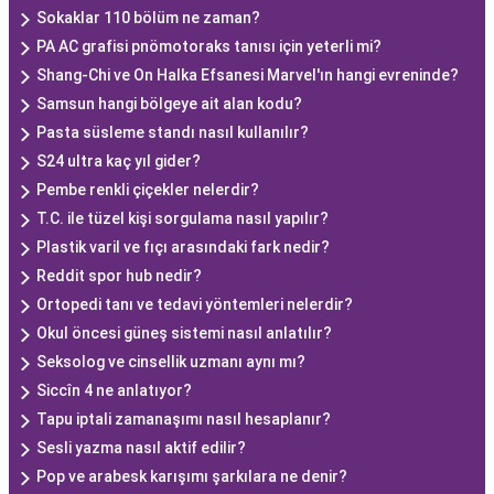
Sokaklar 110 bölüm ne zaman?
PA AC grafisi pnömotoraks tanısı için yeterli mi?
Shang-Chi ve On Halka Efsanesi Marvel'ın hangi evreninde?
Samsun hangi bölgeye ait alan kodu?
Pasta süsleme standı nasıl kullanılır?
S24 ultra kaç yıl gider?
Pembe renkli çiçekler nelerdir?
T.C. ile tüzel kişi sorgulama nasıl yapılır?
Plastik varil ve fıçı arasındaki fark nedir?
Reddit spor hub nedir?
Ortopedi tanı ve tedavi yöntemleri nelerdir?
Okul öncesi güneş sistemi nasıl anlatılır?
Seksolog ve cinsellik uzmanı aynı mı?
Siccîn 4 ne anlatıyor?
Tapu iptali zamanaşımı nasıl hesaplanır?
Sesli yazma nasıl aktif edilir?
Pop ve arabesk karışımı şarkılara ne denir?