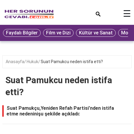
×
☰
Eğitim
Faydalı Bilgiler
Film ve Dizi
Kültür ve Sanat
Moda 
Ekonomi
Sağlık
Seyahat
Anasayfa
Hukuk
Suat Pamukcu neden istifa etti?
Spor
Suat Pamukcu neden istifa
Oyun
etti?
Yaşam
Hukuk
Suat Pamukçu,Yeniden Refah Partisi'nden istifa
etme nedeninişu şekilde açıkladı:
Blog