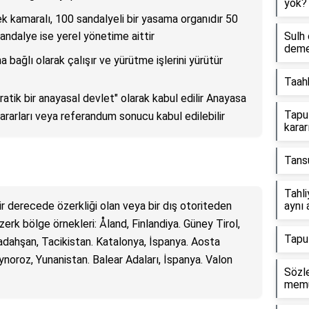
yok?
ek kamaralı, 100 sandalyeli bir yasama organıdır 50
sandalye ise yerel yönetime aittir
Sulh
dem
 bağlı olarak çalışır ve yürütme işlerini yürütür
Taah
atik bir anayasal devlet" olarak kabul edilir Anayasa
Tapu
kararları veya referandum sonucu kabul edilebilir
karar
Tans
Tahli
 bir derecede özerkliği olan veya bir dış otoriteden
aynı 
zerk bölge örnekleri: Åland, Finlandiya. Güney Tirol,
Tapu 
Badahşan, Tacikistan. Katalonya, İspanya. Aosta
ynoroz, Yunanistan. Balear Adaları, İspanya. Valon
Sözl
memur