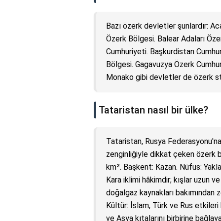
Bazı özerk devletler şunlardır: A
Özerk Bölgesi. Balear Adaları Öze
Cumhuriyeti. Başkurdistan Cumhur
Bölgesi. Gagavuzya Özerk Cumhuriy
Monako gibi devletler de özerk sta
Tataristan nasıl bir ülke?
Tataristan, Rusya Federasyonu'na b
zenginliğiyle dikkat çeken özerk b
km². Başkent: Kazan. Nüfus: Yaklaş
Kara iklimi hâkimdir; kışlar uzun v
doğalgaz kaynakları bakımından zen
Kültür: İslam, Türk ve Rus etkiler
ve Asya kıtalarını birbirine bağlay