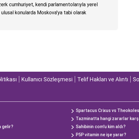
erk cumhuriyet, kendi parlamentolarıyla yerel
n ulusal konularda Moskova'ya tabi olarak
olitikası
Kullanıcı Sözleşmesi
Telif Hakları ve Alıntı
So
Spartacus Crixus vs Theokoles
Tazminatta hangi zararlar karş
 gelir?
Sahibinin com'u kim aldı?
P5P vitamin ne işe yarar?