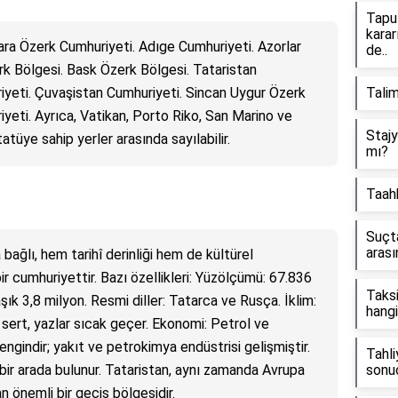
Tapu
karar
cara Özerk Cumhuriyeti. Adıge Cumhuriyeti. Azorlar
de..
rk Bölgesi. Bask Özerk Bölgesi. Tataristan
iyeti. Çuvaşistan Cumhuriyeti. Sincan Uygur Özerk
Talim
eti. Ayrıca, Vatikan, Porto Riko, San Marino ve
Stajy
tüye sahip yerler arasında sayılabilir.
mı?
Taah
Suçt
arası
ağlı, hem tarihî derinliği hem de kültürel
ir cumhuriyettir. Bazı özellikleri: Yüzölçümü: 67.836
Taksi
ık 3,8 milyon. Resmi diller: Tatarca ve Rusça. İklim:
hangi
e sert, yazlar sıcak geçer. Ekonomi: Petrol ve
gindir; yakıt ve petrokimya endüstrisi gelişmiştir.
Tahli
i bir arada bulunur. Tataristan, aynı zamanda Avrupa
sonuç
an önemli bir geçiş bölgesidir.