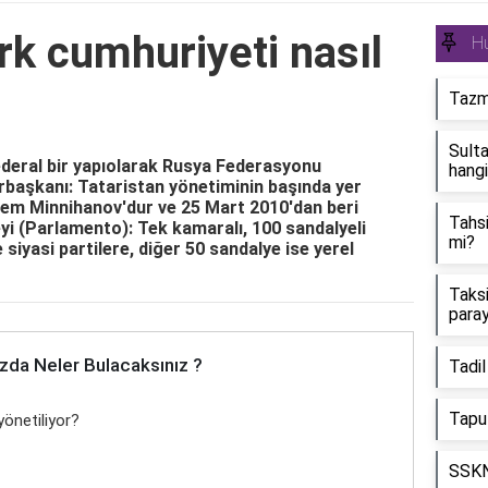
rk cumhuriyeti nasıl
H
Tazmi
Sulta
deral bir yapıolarak Rusya Federasyonu
hangi
rbaşkanı: Tataristan yönetiminin başında yer
em Minnihanov'dur ve 25 Mart 2010'dan beri
Tahsi
i (Parlamento): Tek kamaralı, 100 sandalyeli
mi?
siyasi partilere, diğer 50 sandalye ise yerel
Taksi
paray
zda Neler Bulacaksınız ?
Tadil
Tapu
yönetiliyor?
SSKN 