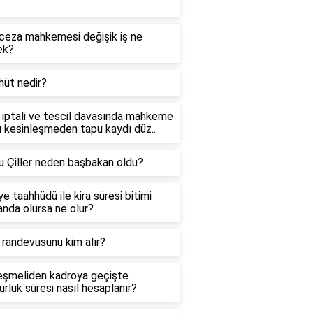
 ceza mahkemesi değişik iş ne
ek?
hüt nedir?
 iptali ve tescil davasında mahkeme
ı kesinleşmeden tapu kaydı düz..
u Çiller neden başbakan oldu?
ye taahhüdü ile kira süresi bitimi
anda olursa ne olur?
randevusunu kim alır?
eşmeliden kadroya geçişte
luk süresi nasıl hesaplanır?