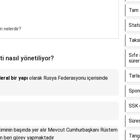
?
Tam y
Stat
i nelerdir?
Taksi
Sıfır
i nasıl yönetiliyor?
sürer
Tarla
eral bir yapı
olarak Rusya Federasyonu içerisinde
Spons
SSK e
Süres
timinin başında yer alır Mevcut Cumhurbaşkanı Rüstem
Tang
n beri görev yapmaktadır