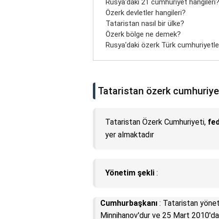
Rusya'daki 21 cumhuriyet hangileri
Özerk devletler hangileri?
Tataristan nasıl bir ülke?
Özerk bölge ne demek?
Rusya'daki özerk Türk cumhuriyetler
Tataristan özerk cumhuriyet
Tataristan Özerk Cumhuriyeti,
fed
yer almaktadır
Yönetim şekli
:
Cumhurbaşkanı
: Tataristan yöne
Minnihanov'dur ve 25 Mart 2010'da