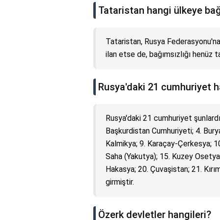
Tataristan hangi ülkeye bağ
Tataristan, Rusya Federasyonu'na b
ilan etse de, bağımsızlığı henüz t
Rusya'daki 21 cumhuriyet h
Rusya'daki 21 cumhuriyet şunlardır
Başkurdistan Cumhuriyeti; 4. Burya
Kalmikya; 9. Karaçay-Çerkesya; 10.
Saha (Yakutya); 15. Kuzey Osetya-
Hakasya; 20. Çuvaşistan; 21. Kırım
girmiştir.
Özerk devletler hangileri?