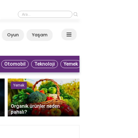
›
Patlıcan neden gaz yapar?
Oyun
Yaşam
Anasayfa
Otomobil
Teknoloji
Yemek
Yemek
Sağlık
Organik ürünler neden
pahalı?
Perkütan apse drenaji 