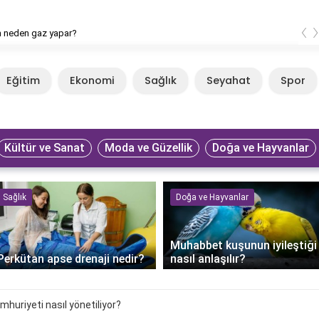
‹
n neden gaz yapar?
Eğitim
Ekonomi
Sağlık
Seyahat
Spor
Kültür ve Sanat
Moda ve Güzellik
Doğa ve Hayvanlar
Sağlık
Doğa ve Hayvanlar
Muhabbet kuşunun iyileştiği
Perkütan apse drenaji nedir?
nasıl anlaşılır?
huriyeti nasıl yönetiliyor?