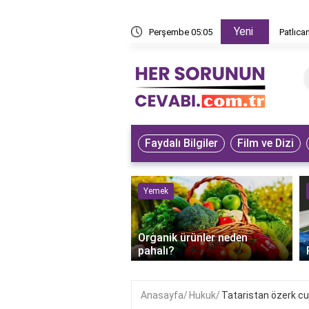
Yeni
z yapar?
Perşembe 05:05
Patlıca
Faydalı Bilgiler
Film ve Dizi
ve Hayvanlar
Yemek
bet kuşunun iyileştiği
Organik ürünler neden
anlaşılır?
pahalı?
Anasayfa
Hukuk
Tataristan özerk cum