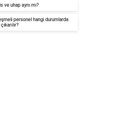
s ve uhap aynı mı?
eşmeli personel hangi durumlarda
 çıkarılır?