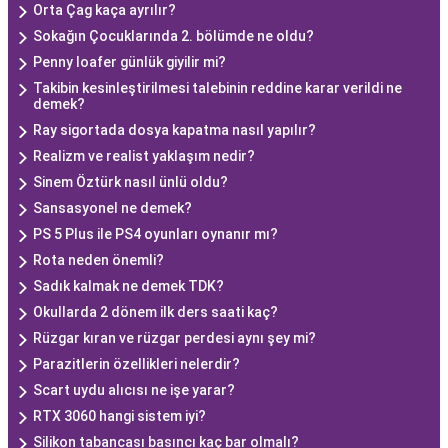
Orta Çag kaça ayrılır?
Sokağın Çocuklarında 2. bölümde ne oldu?
Penny loafer günlük giyilir mi?
Takibin kesinleştirilmesi talebinin reddine karar verildi ne
demek?
Ray sigortada dosya kapatma nasıl yapılır?
Realizm ve realist yaklaşım nedir?
Sinem Öztürk nasıl ünlü oldu?
Sansasyonel ne demek?
PS 5 Plus ile PS4 oyunları oynanır mı?
Rota neden önemli?
Sadık kalmak ne demek TDK?
Okullarda 2 dönem ilk ders saati kaç?
Rüzgar kıran ve rüzgar perdesi aynı şey mi?
Parazitlerin özellikleri nelerdir?
Scart uydu alıcısı ne işe yarar?
RTX 3060 hangi sistem iyi?
Silikon tabancası basıncı kaç bar olmalı?