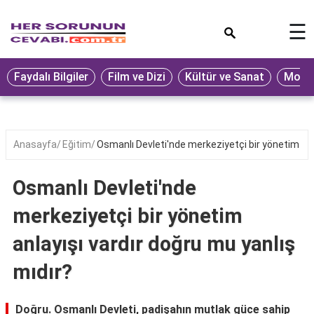
×
☰
Eğitim
Faydalı Bilgiler
Film ve Dizi
Kültür ve Sanat
Moda 
Ekonomi
Sağlık
Seyahat
Anasayfa
Eğitim
Osmanlı Devleti'nde merkeziyetçi bir yönetim anla
Spor
Osmanlı Devleti'nde
Oyun
merkeziyetçi bir yönetim
Yaşam
anlayışı vardır doğru mu yanlış
Hukuk
mıdır?
Blog
Doğru. Osmanlı Devleti, padişahın mutlak güce sahip