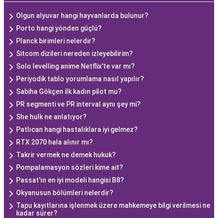
Olgun alyuvar hangi hayvanlarda bulunur?
Porto hangi yönden güçlü?
Planck birimleri nelerdir?
Sitcom dizileri nereden izleyebilirim?
Solo levelling anime Netflix'te var mı?
Periyodik tablo yorumlama nasıl yapılır?
Sabiha Gökçen ilk kadın pilot mu?
PR segmenti ve PR interval aynı şey mi?
She hulk ne anlatıyor?
Patlıcan hangi hastalıklara iyi gelmez?
RTX 2070 hala alınır mı?
Takrir vermek ne demek hukuk?
Pompalamasyon sözleri kime ait?
Passat'ın en iyi modeli hangisi B8?
Okyanusun bölümleri nelerdir?
Tapu kayıtlarına işlenmek üzere mahkemeye bilgi verilmesi ne
kadar sürer?