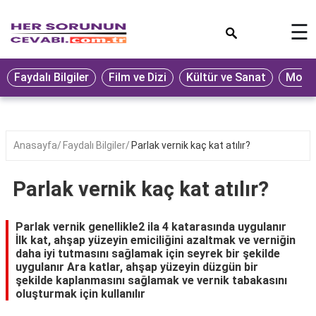
×
☰
Eğitim
Faydalı Bilgiler
Film ve Dizi
Kültür ve Sanat
Moda 
Ekonomi
Sağlık
Seyahat
Anasayfa
Faydalı Bilgiler
Parlak vernik kaç kat atılır?
Spor
Parlak vernik kaç kat atılır?
Oyun
Yaşam
Parlak vernik genellikle2 ila 4 katarasında uygulanır
İlk kat, ahşap yüzeyin emiciliğini azaltmak ve verniğin
Hukuk
daha iyi tutmasını sağlamak için seyrek bir şekilde
uygulanır Ara katlar, ahşap yüzeyin düzgün bir
Blog
şekilde kaplanmasını sağlamak ve vernik tabakasını
oluşturmak için kullanılır